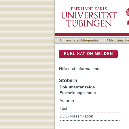
Olfaction in child and ad
DSpace Repositorium (Manakin b
Universitätsbibliographie
→
4 Medizinische
PUBLIKATION MELDEN
Hilfe und Informationen
Stöbern
Dokumentanzeige
Erscheinungsdatum
Autoren
Titel
DDC-Klassifikation