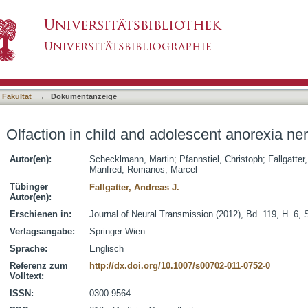
olescent anorexia nervosa
asiert)
 Fakultät
→
Dokumentanzeige
Olfaction in child and adolescent anorexia ne
Autor(en):
Schecklmann, Martin
;
Pfannstiel, Christoph
;
Fallgatter
Manfred
;
Romanos, Marcel
Tübinger
Fallgatter, Andreas J.
Autor(en):
Erschienen in:
Journal of Neural Transmission (2012), Bd. 119, H. 6, 
Verlagsangabe:
Springer Wien
Sprache:
Englisch
Referenz zum
http://dx.doi.org/10.1007/s00702-011-0752-0
Volltext:
ISSN:
0300-9564