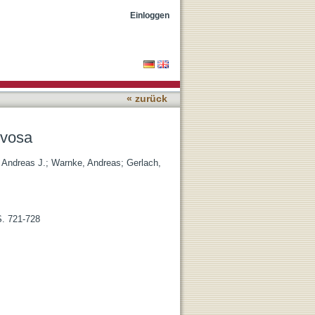
Einloggen
« zurück
rvosa
, Andreas J.
;
Warnke, Andreas
;
Gerlach,
S. 721-728