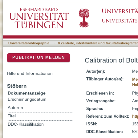
Calibration of Boltzmann distribution priors 
DSpace Repositorium (Manakin basiert)
Universitätsbibliographie
→
8 Zentrale, interfakultäre und fakultätsübergreif
PUBLIKATION MELDEN
Calibration of Bol
Autor(en):
Mec
Hilfe und Informationen
Tübinger Autor(en):
Me
Ha
Stöbern
Dokumentanzeige
Erschienen in:
Phy
Erscheinungsdatum
Verlagsangabe:
Am
Autoren
Sprache:
Eng
Titel
Referenz zum Volltext:
ht
ISSN:
15
DDC-Klassifikation
DDC-Klassifikation:
530