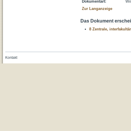
Dokumentart:
Wis
Zur Langanzeige
Das Dokument erschein
8 Zentrale, interfakult
Kontakt