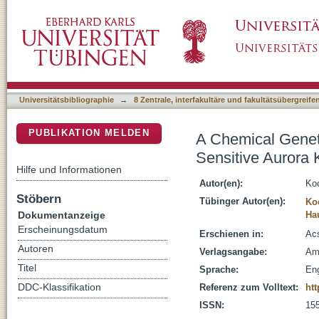
A Chemical Genetic Approach for Covalent In
DSpace Repositorium (Manakin basiert)
Universitätsbibliographie
→
8 Zentrale, interfakultäre und fakultätsübergreif
PUBLIKATION MELDEN
A Chemical Geneti
Sensitive Aurora 
Hilfe und Informationen
Autor(en):
Ko
Stöbern
Tübinger Autor(en):
Ko
Dokumentanzeige
Hau
Erscheinungsdatum
Erschienen in:
Acs
Autoren
Verlagsangabe:
Am
Titel
Sprache:
Eng
DDC-Klassifikation
Referenz zum Volltext:
htt
ISSN:
15