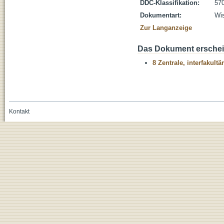
DDC-Klassifikation:
570
Dokumentart:
Wis
Zur Langanzeige
Das Dokument erschein
8 Zentrale, interfakult
Kontakt