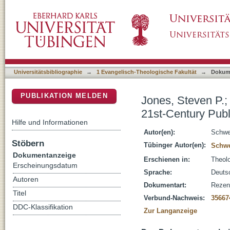
Jones, Steven P.; Sheffield, Eric C. [Hrsg.], 
DSpace Repositorium (Manakin basiert)
[Rezension]
Universitätsbibliographie
→
1 Evangelisch-Theologische Fakultät
→
Dokum
PUBLIKATION MELDEN
Jones, Steven P.; 
21st-Century Publ
Hilfe und Informationen
Autor(en):
Schwei
Stöbern
Tübinger Autor(en):
Schwe
Dokumentanzeige
Erschienen in:
Theolo
Erscheinungsdatum
Sprache:
Deuts
Autoren
Dokumentart:
Rezen
Titel
Verbund-Nachweis:
35667
DDC-Klassifikation
Zur Langanzeige