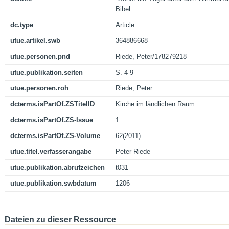
Bibel
dc.type
Article
utue.artikel.swb
364886668
utue.personen.pnd
Riede, Peter/178279218
utue.publikation.seiten
S. 4-9
utue.personen.roh
Riede, Peter
dcterms.isPartOf.ZSTitelID
Kirche im ländlichen Raum
dcterms.isPartOf.ZS-Issue
1
dcterms.isPartOf.ZS-Volume
62(2011)
utue.titel.verfasserangabe
Peter Riede
utue.publikation.abrufzeichen
t031
utue.publikation.swbdatum
1206
Dateien zu dieser Ressource