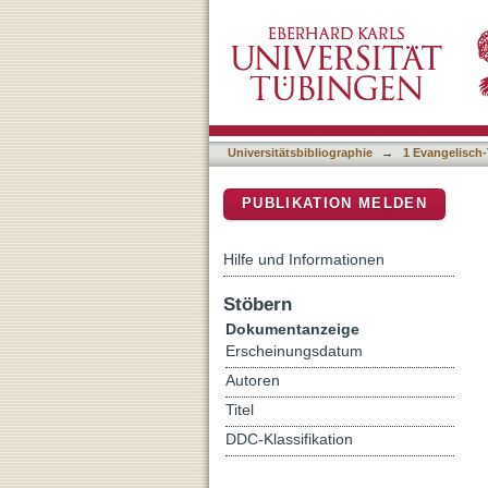
"Sehet die Vögel unter de
DSpace Repositorium (Manakin b
Universitätsbibliographie
→
1 Evangelisch-
PUBLIKATION MELDEN
Hilfe und Informationen
Stöbern
Dokumentanzeige
Erscheinungsdatum
Autoren
Titel
DDC-Klassifikation