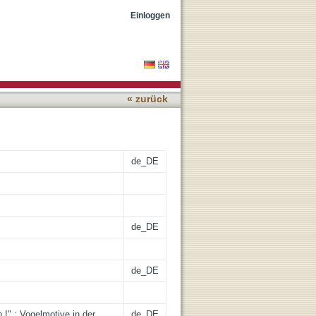
Einloggen
« zurück
de_DE
de_DE
de_DE
!" : Vogelmotive in der
de_DE