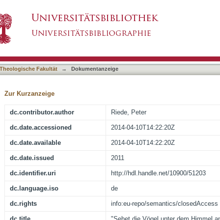
m Himmel an !" : Vogelmotive in der Bibel
asiert)
Theologische Fakultät
→
Dokumentanzeige
Zur Kurzanzeige
dc.contributor.author
Riede, Peter
dc.date.accessioned
2014-04-10T14:22:20Z
dc.date.available
2014-04-10T14:22:20Z
dc.date.issued
2011
dc.identifier.uri
http://hdl.handle.net/10900/51203
dc.language.iso
de
dc.rights
info:eu-repo/semantics/closedAccess
dc.title
"Sehet die Vögel unter dem Himmel an 