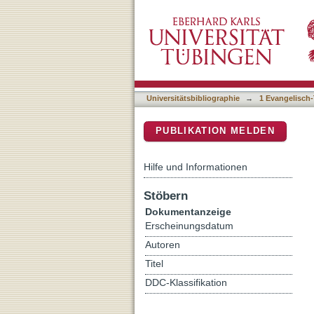
Individualität und Unendl
DSpace Repositorium (Manakin b
historischer Disziplin al
Universitätsbibliographie
→
1 Evangelisch-
PUBLIKATION MELDEN
Hilfe und Informationen
Stöbern
Dokumentanzeige
Erscheinungsdatum
Autoren
Titel
DDC-Klassifikation