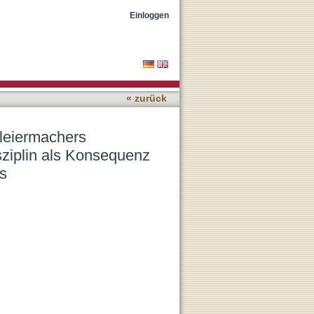
von Dogmatik als
Einloggen
ines Denkens
« zurück
hleiermachers
sziplin als Konsequenz
s