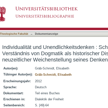
ichkeitsdenken : Schleiermachers Verständnis 
asiert)
s Konsequenz neuzeitlicher Weichenstellung se
Theologische Fakultät
→
Dokumentanzeige
Individualität und Unendlichkeitsdenken : Sc
Verständnis von Dogmatik als historischer Di
neuzeitlicher Weichenstellung seines Denken
Autor(en):
Gräb-Schmidt, Elisabeth
Tübinger Autor(en):
Gräb-Schmidt, Elisabeth
Erscheinungsjahr:
2012
Sprache:
Deutsch
Dokumentart:
Teil eines Buches
Erschienen in:
Dialektik der Freiheit
Seitenbereich:
S. [49]-64