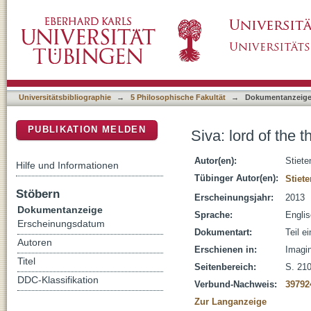
Siva: lord of the three worlds
DSpace Repositorium (Manakin basiert)
Universitätsbibliographie
→
5 Philosophische Fakultät
→
Dokumentanzeig
PUBLIKATION MELDEN
Siva: lord of the 
Autor(en):
Stiete
Hilfe und Informationen
Tübinger Autor(en):
Stiet
Stöbern
Erscheinungsjahr:
2013
Dokumentanzeige
Sprache:
Engli
Erscheinungsdatum
Dokumentart:
Teil e
Autoren
Erschienen in:
Imagi
Titel
Seitenbereich:
S. 21
DDC-Klassifikation
Verbund-Nachweis:
39792
Zur Langanzeige