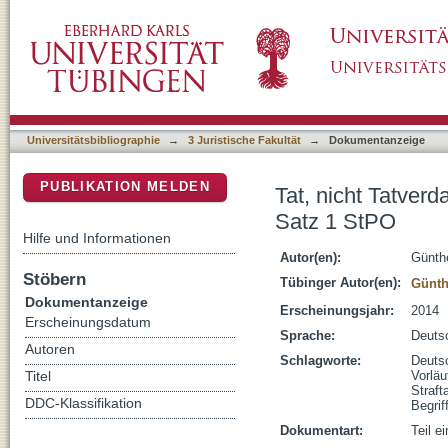
Tat, nicht Tatverdacht! : Bemerkungen zum T
DSpace Repositorium (Manakin basiert)
Universitätsbibliographie
→
3 Juristische Fakultät
→
Dokumentanzeige
PUBLIKATION MELDEN
Tat, nicht Tatver
Satz 1 StPO
Hilfe und Informationen
Autor(en):
Günth
Stöbern
Tübinger Autor(en):
Günth
Dokumentanzeige
Erscheinungsjahr:
2014
Erscheinungsdatum
Sprache:
Deuts
Autoren
Schlagworte:
Deuts
Vorlä
Titel
Straft
DDC-Klassifikation
Begrif
Dokumentart:
Teil e