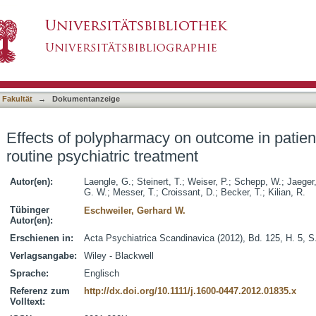
 outcome in patients with schizophrenia in rou
asiert)
 Fakultät
→
Dokumentanzeige
Effects of polypharmacy on outcome in patien
routine psychiatric treatment
Autor(en):
Laengle, G.
;
Steinert, T.
;
Weiser, P.
;
Schepp, W.
;
Jaeger
G. W.
;
Messer, T.
;
Croissant, D.
;
Becker, T.
;
Kilian, R.
Tübinger
Eschweiler, Gerhard W.
Autor(en):
Erschienen in:
Acta Psychiatrica Scandinavica (2012), Bd. 125, H. 5, S
Verlagsangabe:
Wiley - Blackwell
Sprache:
Englisch
Referenz zum
http://dx.doi.org/10.1111/j.1600-0447.2012.01835.x
Volltext: