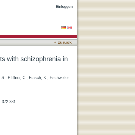
tine psychiatric treatment
Einloggen
« zurück
ts with schizophrenia in
, S.
;
Pfiffner, C.
;
Frasch, K.
;
Eschweiler,
. 372-381