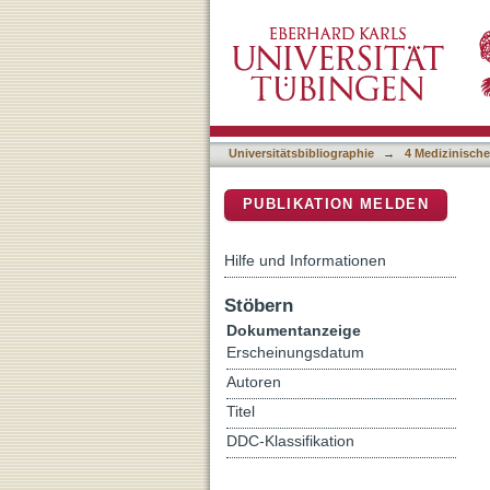
Effects of polypharmacy on
DSpace Repositorium (Manakin b
Universitätsbibliographie
→
4 Medizinische
PUBLIKATION MELDEN
Hilfe und Informationen
Stöbern
Dokumentanzeige
Erscheinungsdatum
Autoren
Titel
DDC-Klassifikation