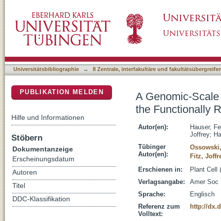
A Genomic-Scale Artificial MicroRNA Library 
DSpace Repositorium (Manakin basiert)
Gene Space in Arabidopsis
Universitätsbibliographie
→
8 Zentrale, interfakultäre und fakultätsübergreif
PUBLIKATION MELDEN
A Genomic-Scale A
the Functionally
Hilfe und Informationen
Autor(en):
Hauser, Fe
Joffrey
;
Ha
Stöbern
Tübinger
Ossowski,
Dokumentanzeige
Autor(en):
Fitz, Joffr
Erscheinungsdatum
Erschienen in:
Plant Cell
Autoren
Verlagsangabe:
Amer Soc P
Titel
Sprache:
Englisch
DDC-Klassifikation
Referenz zum
http://dx.
Volltext: