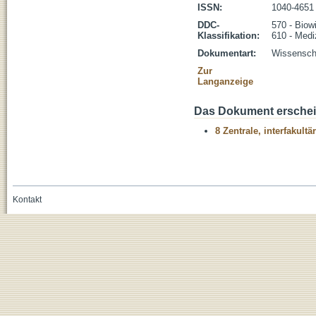
ISSN:
1040-4651
DDC-
570 - Biow
Klassifikation:
610 - Medi
Dokumentart:
Wissenscha
Zur
Langanzeige
Das Dokument erschein
8 Zentrale, interfakult
Kontakt