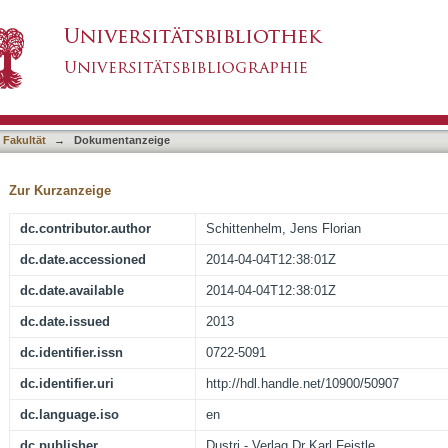
the German Society for Neuropathology and N
asiert)
ember 11-14, 2013 Abstracts
 Fakultät
→
Dokumentanzeige
Zur Kurzanzeige
dc.contributor.author
Schittenhelm, Jens Florian
dc.date.accessioned
2014-04-04T12:38:01Z
dc.date.available
2014-04-04T12:38:01Z
dc.date.issued
2013
dc.identifier.issn
0722-5091
dc.identifier.uri
http://hdl.handle.net/10900/50907
dc.language.iso
en
dc.publisher
Dustri - Verlag Dr Karl Feistle