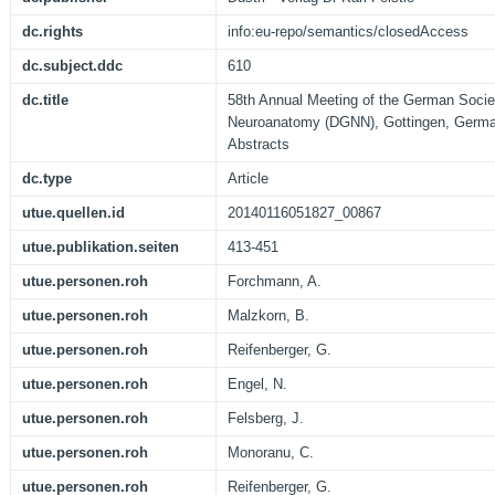
dc.rights
info:eu-repo/semantics/closedAccess
dc.subject.ddc
610
dc.title
58th Annual Meeting of the German Socie
Neuroanatomy (DGNN), Gottingen, Germa
Abstracts
dc.type
Article
utue.quellen.id
20140116051827_00867
utue.publikation.seiten
413-451
utue.personen.roh
Forchmann, A.
utue.personen.roh
Malzkorn, B.
utue.personen.roh
Reifenberger, G.
utue.personen.roh
Engel, N.
utue.personen.roh
Felsberg, J.
utue.personen.roh
Monoranu, C.
utue.personen.roh
Reifenberger, G.