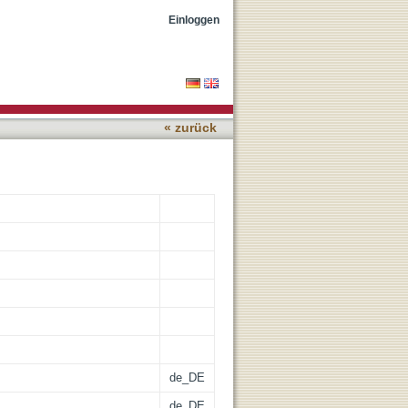
euroanatomy (DGNN),
Einloggen
« zurück
de_DE
de_DE