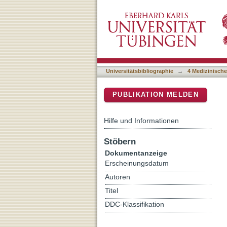
58th Annual Meeting of 
DSpace Repositorium (Manakin b
Gottingen, Germany, Sept
Universitätsbibliographie
→
4 Medizinische
PUBLIKATION MELDEN
Hilfe und Informationen
Stöbern
Dokumentanzeige
Erscheinungsdatum
Autoren
Titel
DDC-Klassifikation