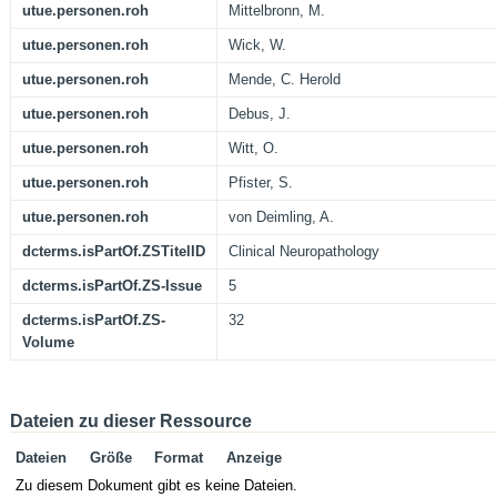
utue.personen.roh
Mittelbronn, M.
utue.personen.roh
Wick, W.
utue.personen.roh
Mende, C. Herold
utue.personen.roh
Debus, J.
utue.personen.roh
Witt, O.
utue.personen.roh
Pfister, S.
utue.personen.roh
von Deimling, A.
dcterms.isPartOf.ZSTitelID
Clinical Neuropathology
dcterms.isPartOf.ZS-Issue
5
dcterms.isPartOf.ZS-
32
Volume
Dateien zu dieser Ressource
Dateien
Größe
Format
Anzeige
Zu diesem Dokument gibt es keine Dateien.