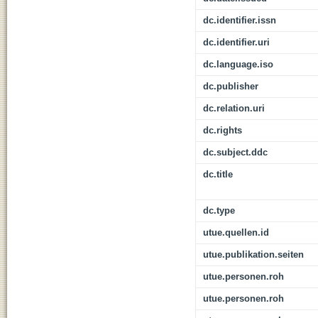
dc.identifier.issn
dc.identifier.uri
dc.language.iso
dc.publisher
dc.relation.uri
dc.rights
dc.subject.ddc
dc.title
dc.type
utue.quellen.id
utue.publikation.seiten
utue.personen.roh
utue.personen.roh