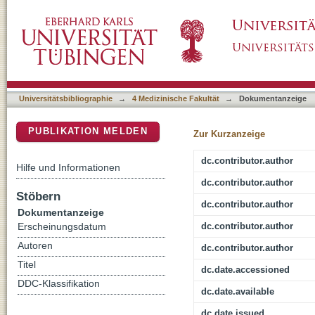
EGFR-mediated stimulation of sodium/glucose
DSpace Repositorium (Manakin basiert)
A549 lung adenocarcinoma cells
Universitätsbibliographie
→
4 Medizinische Fakultät
→
Dokumentanzeige
PUBLIKATION MELDEN
Zur Kurzanzeige
dc.contributor.author
Hilfe und Informationen
dc.contributor.author
Stöbern
dc.contributor.author
Dokumentanzeige
dc.contributor.author
Erscheinungsdatum
Autoren
dc.contributor.author
Titel
dc.date.accessioned
DDC-Klassifikation
dc.date.available
dc.date.issued