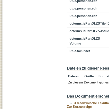
utue.personen.roh
utue.personen.roh
utue.personen.roh
dcterms.isPartOf.ZSTitelI
dcterms.isPartOf.ZS-Issue
dcterms.isPartOf.ZS-
Volume
utue.fakultaet
Dateien zu dieser Res
Dateien
Größe
Forma
Zu diesem Dokument gibt es 
Das Dokument erschein
4 Medizinische Fakultä
Zur Kurzanzeige