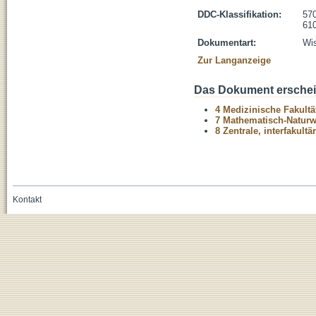
DDC-Klassifikation:
570
610
Dokumentart:
Wis
Zur Langanzeige
Das Dokument erschein
4 Medizinische Fakultä
7 Mathematisch-Naturwi
8 Zentrale, interfakult
Kontakt