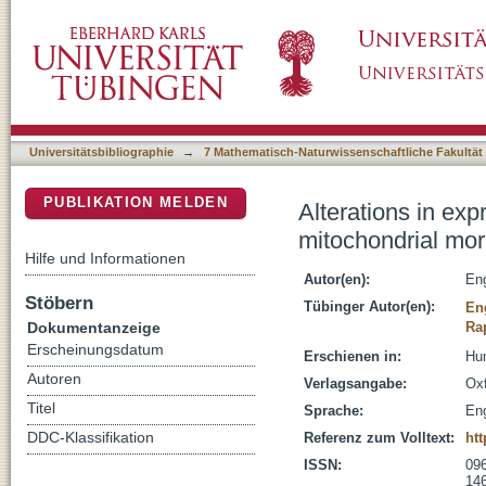
Alterations in expression levels of Deafness
DSpace Repositorium (Manakin basiert)
Universitätsbibliographie
→
7 Mathematisch-Naturwissenschaftliche Fakultät
PUBLIKATION MELDEN
Alterations in exp
mitochondrial mo
Hilfe und Informationen
Autor(en):
Eng
Stöbern
Tübinger Autor(en):
En
Dokumentanzeige
Ra
Erscheinungsdatum
Erschienen in:
Hum
Autoren
Verlagsangabe:
Oxf
Titel
Sprache:
Eng
DDC-Klassifikation
Referenz zum Volltext:
htt
ISSN:
09
14