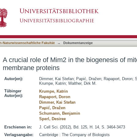
 the biogenesis of mitochondrial outer membrane
asiert)
h-Naturwissenschaftliche Fakultät
→
Dokumentanzeige
A crucial role of Mim2 in the biogenesis of mi
membrane proteins
Autor(en):
Dimmer, Kai Stefan
;
Papić, Dražen
;
Rapaport, Doron
;
S
Krumpe, Katrin
;
Walther, Dirk M.
Tübinger
Krumpe, Katrin
Autor(en):
Rapaport, Doron
Dimmer, Kai Stefan
Papić, Dražen
Schumann, Benjamin
Sperl, Desiree
Erschienen in:
J. Cell Sci. (2012), Bd. 125, H. 14, S. 3464-3473
Verlagsangabe:
Cambridge : The Company of Biologists