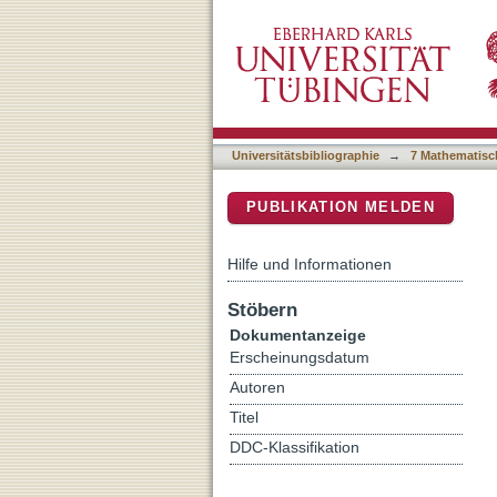
A crucial role of Mim2 in
DSpace Repositorium (Manakin b
Universitätsbibliographie
→
7 Mathematisc
PUBLIKATION MELDEN
Hilfe und Informationen
Stöbern
Dokumentanzeige
Erscheinungsdatum
Autoren
Titel
DDC-Klassifikation