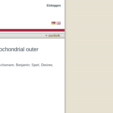
 proteins
Einloggen
« zurück
tochondrial outer
chumann, Benjamin
;
Sperl, Desiree
;