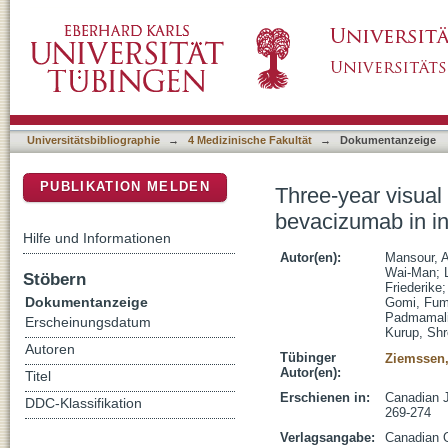
Three-year visual and anatomic results of adm
DSpace Repositorium (Manakin basiert)
ocular neovascularization
Universitätsbibliographie
→
4 Medizinische Fakultät
→
Dokumentanzeige
PUBLIKATION MELDEN
Three-year visual 
bevacizumab in in
Hilfe und Informationen
Autor(en):
Mansour, 
Wai-Man
;
Stöbern
Friederike
Dokumentanzeige
Gomi, Fum
Padmamali
Erscheinungsdatum
Kurup, Shr
Autoren
Tübinger
Ziemssen,
Autor(en):
Titel
Erschienen in:
Canadian J
DDC-Klassifikation
269-274
Verlagsangabe:
Canadian 