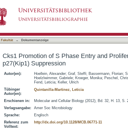
 Entry and Proliferation Is Independent of p
asiert)
 Fakultät
→
Dokumentanzeige
Cks1 Promotion of S Phase Entry and Prolifer
p27(Kip1) Suppression
Autor(en):
Hoellein, Alexander
;
Graf, Steffi
;
Bassermann, Florian
;
S
Hoelzlwimmer, Gabriele
;
Kroeger, Monika
;
Peschel, Chris
Fend, Leticia
;
Keller, Ulrich
Tübinger
Quintanilla-Martinez, Leticia
Autor(en):
Erschienen in:
Molecular and Cellular Biology (2012), Bd. 32, H. 13, S.
Verlagsangabe:
Amer Soc Microbiology
Sprache:
Englisch
Referenz zum
http://dx.doi.org/10.1128/MCB.06771-11
Volltext: