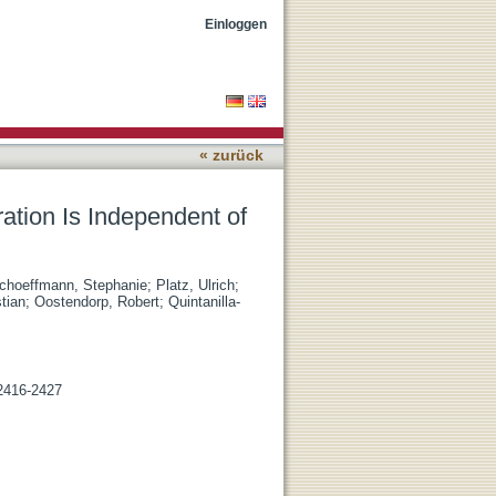
27(Kip1) Suppression
Einloggen
« zurück
ation Is Independent of
choeffmann, Stephanie
;
Platz, Ulrich
;
tian
;
Oostendorp, Robert
;
Quintanilla-
 2416-2427