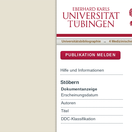
Cks1 Promotion of S Phase
DSpace Repositorium (Manakin b
Universitätsbibliographie
→
4 Medizinische
PUBLIKATION MELDEN
Hilfe und Informationen
Stöbern
Dokumentanzeige
Erscheinungsdatum
Autoren
Titel
DDC-Klassifikation