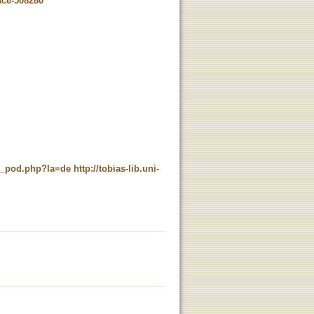
ace-508280
ne_pod.php?la=de
http://tobias-lib.uni-