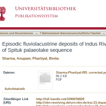
deposits of Indus River Basin: a case study of 
asiert)
ationen und Dissertationen
→
7 Mathematisch-Naturwissenschaftliche Fakultät
→
Episodic fluviolacustrine deposits of Indus Ri
of Spituk palaeolake sequence
Sharma, Anupam
;
Phartiyal, Binita
Dateien:
Sharma-Phartiyal-095_corrected.p
89.2 KB
PDF
Aufrufstatistik
Zitierfähiger Link
http://hdl.handle.net/10900/50828
(URI):
http://nbn-resolving.de/urn:nbn:de:bsz:21-dspa