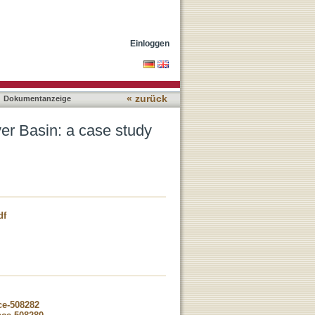
Spituk palaeolake
Einloggen
« zurück
Dokumentanzeige
ver Basin: a case study
df
ce-508282