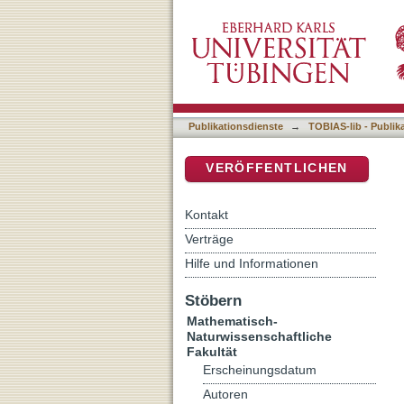
Episodic fluviolacustrine 
DSpace Repositorium (Manakin b
sequence
Publikationsdienste
→
TOBIAS-lib - Publik
VERÖFFENTLICHEN
Kontakt
Verträge
Hilfe und Informationen
Stöbern
Mathematisch-
Naturwissenschaftliche
Fakultät
Erscheinungsdatum
Autoren