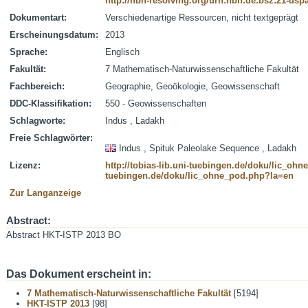
http://nbn-resolving.org/urn:nbn:de:bsz:21-dsp
Dokumentart:
Verschiedenartige Ressourcen, nicht textgeprägt
Erscheinungsdatum:
2013
Sprache:
Englisch
Fakultät:
7 Mathematisch-Naturwissenschaftliche Fakultät
Fachbereich:
Geographie, Geoökologie, Geowissenschaft
DDC-Klassifikation:
550 - Geowissenschaften
Schlagworte:
Indus , Ladakh
Freie Schlagwörter:
Indus , Spituk Paleolake Sequence , Ladakh
Lizenz:
http://tobias-lib.uni-tuebingen.de/doku/lic_oh
tuebingen.de/doku/lic_ohne_pod.php?la=en
Zur Langanzeige
Abstract:
Abstract HKT-ISTP 2013 BO
Das Dokument erscheint in:
7 Mathematisch-Naturwissenschaftliche Fakultät
[5194]
HKT-ISTP 2013
[98]