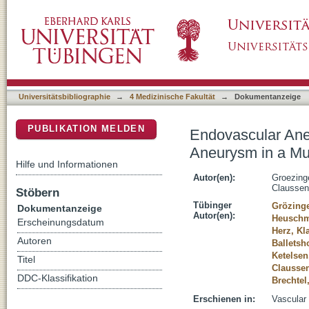
Endovascular Aneurysm Management of a Gas
DSpace Repositorium (Manakin basiert)
Pregnant Woman
Universitätsbibliographie
→
4 Medizinische Fakultät
→
Dokumentanzeige
PUBLIKATION MELDEN
Endovascular Ane
Aneurysm in a Mu
Hilfe und Informationen
Autor(en):
Groezing
Claussen
Stöbern
Tübinger
Grözinge
Dokumentanzeige
Autor(en):
Heuschm
Erscheinungsdatum
Herz, Kl
Autoren
Balletsh
Ketelsen
Titel
Claussen
DDC-Klassifikation
Brechtel
Erschienen in:
Vascular 