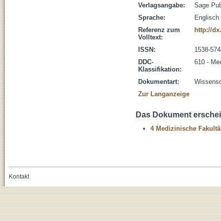
Verlagsangabe:
Sage Pub
Sprache:
Englisch
Referenz zum
http://d
Volltext:
ISSN:
1538-574
DDC-
610 - Me
Klassifikation:
Dokumentart:
Wissensch
Zur Langanzeige
Das Dokument erschein
4 Medizinische Fakultä
Kontakt