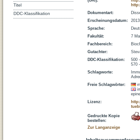
(URI):
http
http
Titel
Dokumentart:
Disse
DDC-Klassifikation
Erscheinungsdatum:
2013
Sprache:
Deut
Fakultät:
7 Ma
Fachbereich:
Bioc
Gutachter:
Steva
DDC-Klassifikation:
500 
570 
Schlagworte:
Immu
Adre
Freie Schlagwörter:
m
i
epin
Lizenz:
http
tueb
Gedruckte Kopie
bestellen:
Zur Langanzeige