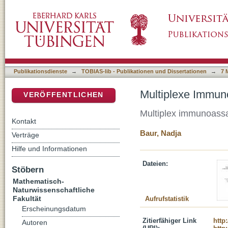
Multiplexe Immunoassays zur Quantifizieru
DSpace Repositorium (Manakin basiert)
Publikationsdienste
→
TOBIAS-lib - Publikationen und Dissertationen
→
7 
Multiplexe Immun
VERÖFFENTLICHEN
Multiplex immunoassay
Kontakt
Baur, Nadja
Verträge
Hilfe und Informationen
Dateien:
Stöbern
Mathematisch-
Naturwissenschaftliche
Fakultät
Aufrufstatistik
Erscheinungsdatum
Zitierfähiger Link
http
Autoren