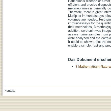
Parkinson’s disease or tumor 
efficient and precise diagnos
metanephrines is generally con
Therefore, there is great inte
Multiplex immunoassays allow
volumes are needed. Furthermo
immunoassays for the quantifi
their metabolites, 3-methoxyt
addition, serotonin was integr
assays, urine samples from p
were analyzed and the correla
It could be shown, that the m
enable a simple, fast and pre
Das Dokument erschein
7 Mathematisch-Naturwi
Kontakt