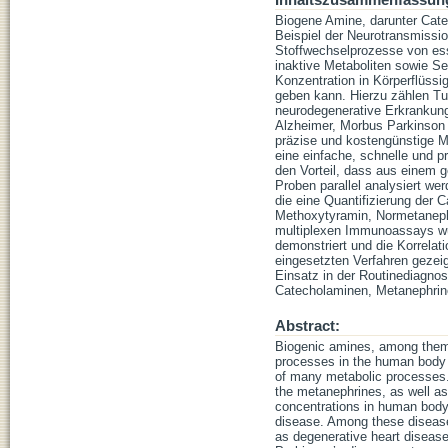
Inhaltszusammenfassun
Biogene Amine, darunter Cate
Beispiel der Neurotransmissi
Stoffwechselprozesse von ess
inaktive Metaboliten sowie Se
Konzentration in Körperflüss
geben kann. Hierzu zählen T
neurodegenerative Erkrankung
Alzheimer, Morbus Parkinson 
präzise und kostengünstige M
eine einfache, schnelle und p
den Vorteil, dass aus einem 
Proben parallel analysiert we
die eine Quantifizierung der 
Methoxytyramin, Normetanephr
multiplexen Immunoassays wu
demonstriert und die Korrelat
eingesetzten Verfahren gezei
Einsatz in der Routinediagnos
Catecholaminen, Metanephrine
Abstract:
Biogenic amines, among them c
processes in the human body l
of many metabolic processes. 
the metanephrines, as well as 
concentrations in human body 
disease. Among these disease
as degenerative heart disease