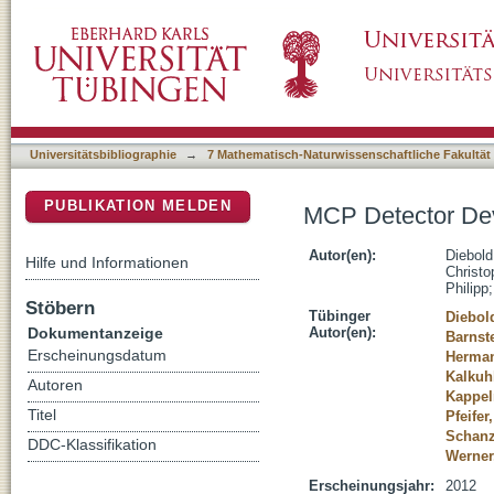
MCP Detector Development for WSO-UV
DSpace Repositorium (Manakin basiert)
Universitätsbibliographie
→
7 Mathematisch-Naturwissenschaftliche Fakultät
PUBLIKATION MELDEN
MCP Detector De
Autor(en):
Diebold
Hilfe und Informationen
Christo
Philipp
Stöbern
Tübinger
Diebol
Dokumentanzeige
Autor(en):
Barnst
Erscheinungsdatum
Herman
Kalkuh
Autoren
Kappel
Titel
Pfeifer
Schan
DDC-Klassifikation
Werner
Erscheinungsjahr:
2012