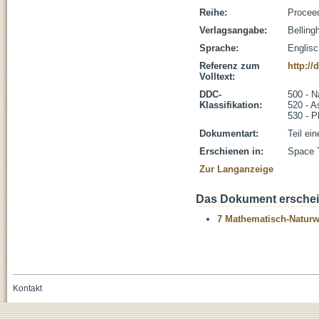
Reihe:
Procee
Verlagsangabe:
Bellin
Sprache:
Englisc
Referenz zum
http://
Volltext:
DDC-
500 - N
Klassifikation:
520 - A
530 - P
Dokumentart:
Teil ei
Erschienen in:
Space T
Zur Langanzeige
Das Dokument erschein
7 Mathematisch-Naturwi
Kontakt