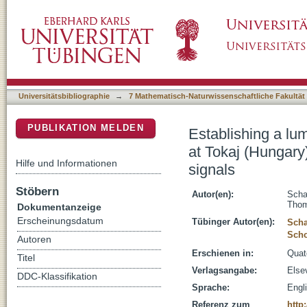
Establishing a luminescence chronology for a 
DSpace Repositorium (Manakin basiert)
comparison of quartz OSL and polymineral I
Universitätsbibliographie
→
7 Mathematisch-Naturwissenschaftliche Fakultät
PUBLIKATION MELDEN
Establishing a lu
at Tokaj (Hungary
Hilfe und Informationen
signals
Stöbern
Autor(en):
Scha
Tho
Dokumentanzeige
Erscheinungsdatum
Tübinger Autor(en):
Scha
Scho
Autoren
Erschienen in:
Quat
Titel
Verlagsangabe:
Elsev
DDC-Klassifikation
Sprache:
Engl
Referenz zum
http