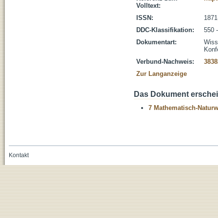
Volltext:
ISSN:
1871
DDC-Klassifikation:
550 
Dokumentart:
Wisse
Konf
Verbund-Nachweis:
3838
Zur Langanzeige
Das Dokument erschein
7 Mathematisch-Naturwi
Kontakt