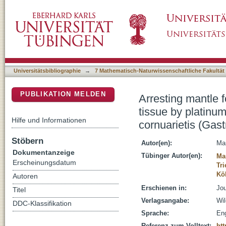
Arresting mantle formation and redirecting e
DSpace Repositorium (Manakin basiert)
body plan modifications in Marisa cornuariet
Universitätsbibliographie
→
7 Mathematisch-Naturwissenschaftliche Fakultät
PUBLIKATION MELDEN
Arresting mantle 
tissue by platinu
Hilfe und Informationen
cornuarietis (Gas
Stöbern
Autor(en):
Mar
Dokumentanzeige
Tübinger Autor(en):
Ma
Erscheinungsdatum
Tri
Kö
Autoren
Erschienen in:
Jou
Titel
Verlagsangabe:
Wil
DDC-Klassifikation
Sprache:
Eng
Referenz zum Volltext:
htt