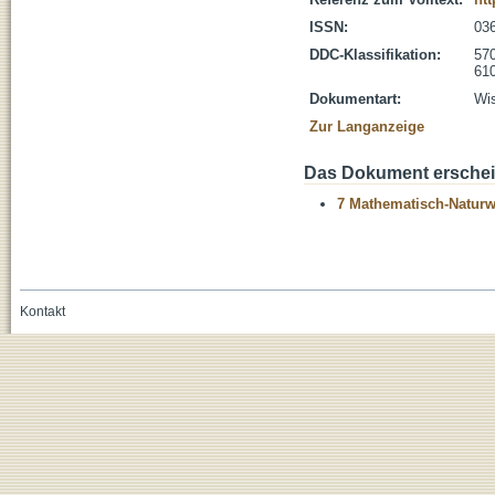
ISSN:
03
DDC-Klassifikation:
570
610
Dokumentart:
Wis
Zur Langanzeige
Das Dokument erschein
7 Mathematisch-Naturwi
Kontakt