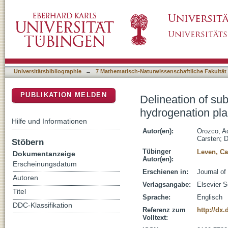
Delineation of subsurface hydrocarbon conta
DSpace Repositorium (Manakin basiert)
spectral induced polarization imaging
Universitätsbibliographie
→
7 Mathematisch-Naturwissenschaftliche Fakultät
PUBLIKATION MELDEN
Delineation of su
hydrogenation pla
Hilfe und Informationen
Autor(en):
Orozco, Ad
Carsten
;
D
Stöbern
Tübinger
Leven, Ca
Dokumentanzeige
Autor(en):
Erscheinungsdatum
Erschienen in:
Journal of
Autoren
Verlagsangabe:
Elsevier 
Titel
Sprache:
Englisch
DDC-Klassifikation
Referenz zum
http://dx
Volltext: