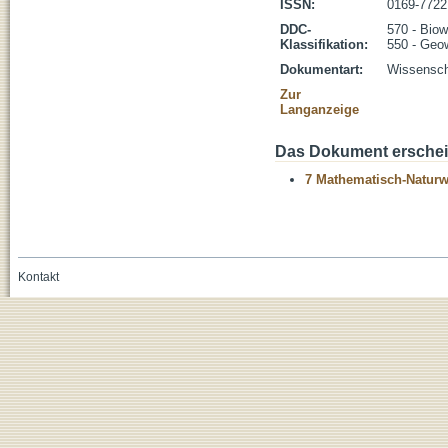
ISSN:
0169-7722
DDC-
570 - Biow
Klassifikation:
550 - Geo
Dokumentart:
Wissenscha
Zur
Langanzeige
Das Dokument erschein
7 Mathematisch-Naturwi
Kontakt