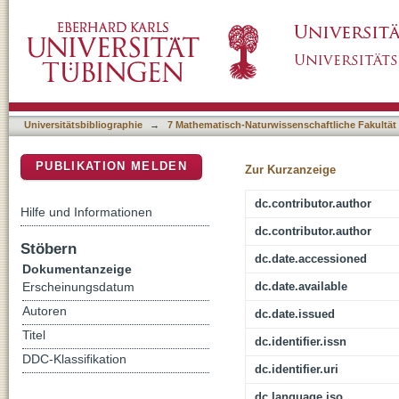
Outer-membrane cytochrome-independent reduc
DSpace Repositorium (Manakin basiert)
Shewanella oneidensis
Universitätsbibliographie
→
7 Mathematisch-Naturwissenschaftliche Fakultät
PUBLIKATION MELDEN
Zur Kurzanzeige
dc.contributor.author
Hilfe und Informationen
dc.contributor.author
Stöbern
dc.date.accessioned
Dokumentanzeige
dc.date.available
Erscheinungsdatum
Autoren
dc.date.issued
Titel
dc.identifier.issn
DDC-Klassifikation
dc.identifier.uri
dc.language.iso