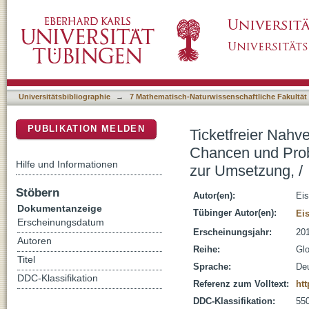
Ticketfreier Nahverkehr im Stadtgebiet Tübi
DSpace Repositorium (Manakin basiert)
umlagefinanzierten ÖPNV und Wege zur Ums
Universitätsbibliographie
→
7 Mathematisch-Naturwissenschaftliche Fakultät
PUBLIKATION MELDEN
Ticketfreier Nahv
Chancen und Pro
Hilfe und Informationen
zur Umsetzung, /
Stöbern
Autor(en):
Eis
Dokumentanzeige
Tübinger Autor(en):
Eis
Erscheinungsdatum
Erscheinungsjahr:
20
Autoren
Reihe:
Glo
Titel
Sprache:
De
DDC-Klassifikation
Referenz zum Volltext:
ht
DDC-Klassifikation:
55