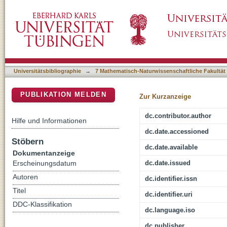
Proof-Theoretic Semantics, Self-Contradicti
DSpace Repositorium (Manakin basiert)
Universitätsbibliographie
→
7 Mathematisch-Naturwissenschaftliche Fakultät
PUBLIKATION MELDEN
Zur Kurzanzeige
dc.contributor.author
Hilfe und Informationen
dc.date.accessioned
Stöbern
dc.date.available
Dokumentanzeige
dc.date.issued
Erscheinungsdatum
Autoren
dc.identifier.issn
Titel
dc.identifier.uri
DDC-Klassifikation
dc.language.iso
dc.publisher