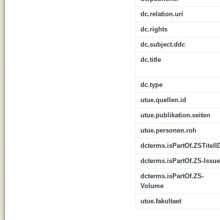
dc.relation.uri
dc.rights
dc.subject.ddc
dc.title
dc.type
utue.quellen.id
utue.publikation.seiten
utue.personen.roh
dcterms.isPartOf.ZSTitelI
dcterms.isPartOf.ZS-Issue
dcterms.isPartOf.ZS-
Volume
utue.fakultaet