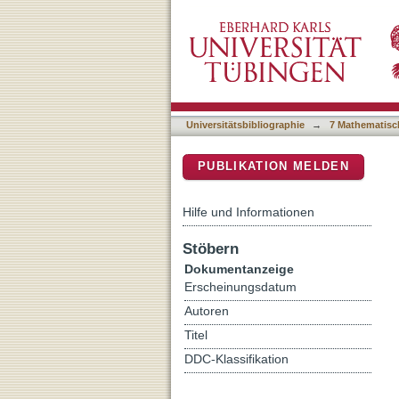
Exobasidium darwinii, a n
DSpace Repositorium (Manakin b
Haleakala National Park
Universitätsbibliographie
→
7 Mathematisc
PUBLIKATION MELDEN
Hilfe und Informationen
Stöbern
Dokumentanzeige
Erscheinungsdatum
Autoren
Titel
DDC-Klassifikation