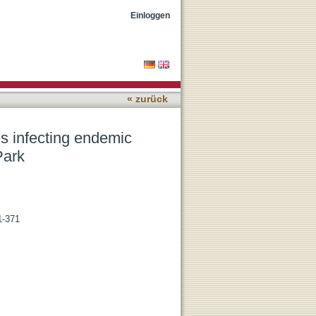
um reticulatum in
Einloggen
« zurück
s infecting endemic
Park
1-371