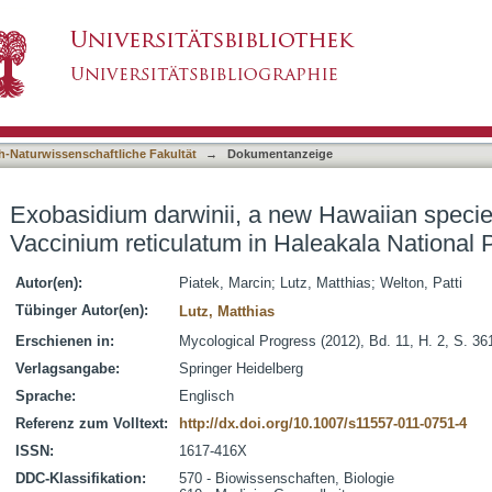
ew Hawaiian species infecting endemic Vaccini
asiert)
h-Naturwissenschaftliche Fakultät
→
Dokumentanzeige
Exobasidium darwinii, a new Hawaiian specie
Vaccinium reticulatum in Haleakala National 
Autor(en):
Piatek, Marcin
;
Lutz, Matthias
;
Welton, Patti
Tübinger Autor(en):
Lutz, Matthias
Erschienen in:
Mycological Progress (2012), Bd. 11, H. 2, S. 36
Verlagsangabe:
Springer Heidelberg
Sprache:
Englisch
Referenz zum Volltext:
http://dx.doi.org/10.1007/s11557-011-0751-4
ISSN:
1617-416X
DDC-Klassifikation:
570 - Biowissenschaften, Biologie