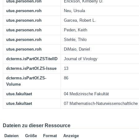
utue.personen.roh
Erickson, Kimberly D.
utue.personen.roh
Neu, Ursula
utue.personen.roh
Garcea, Robert L.
utue.personen.roh
Peden, Keith
utue.personen.roh
Stehle, Thilo
utue.personen.roh
DiMaio, Daniel
dcterms.isPartOf.ZSTitelID
Journal of Virology
dcterms.isPartOf.ZS-Issue
13
dcterms.isPartOf.ZS-
86
Volume
utue.fakultaet
04 Medizinische Fakultät
utue.fakultaet
07 Mathematisch-Naturwissenschaftliche 
Dateien zu dieser Ressource
Dateien
Größe
Format
Anzeige