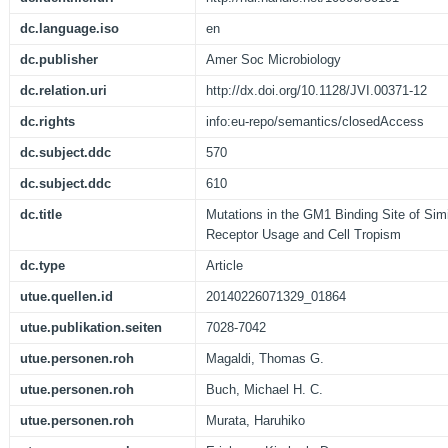
dc.language.iso
en
dc.publisher
Amer Soc Microbiology
dc.relation.uri
http://dx.doi.org/10.1128/JVI.00371-12
dc.rights
info:eu-repo/semantics/closedAccess
dc.subject.ddc
570
dc.subject.ddc
610
dc.title
Mutations in the GM1 Binding Site of Sim
Receptor Usage and Cell Tropism
dc.type
Article
utue.quellen.id
20140226071329_01864
utue.publikation.seiten
7028-7042
utue.personen.roh
Magaldi, Thomas G.
utue.personen.roh
Buch, Michael H. C.
utue.personen.roh
Murata, Haruhiko