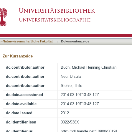
ing Site of Simian Virus 40 VP1 Alter Recept
asiert)
h-Naturwissenschaftliche Fakultät
→
Dokumentanzeige
Zur Kurzanzeige
dc.contributor.author
Buch, Michael Henning Christian
dc.contributor.author
Neu, Ursula
dc.contributor.author
Stehle, Thilo
dc.date.accessioned
2014-03-19T13:48:12Z
dc.date.available
2014-03-19T13:48:12Z
dc.date.issued
2012
dc.identifier.issn
0022-538X
dc.identifier.uri
http://hdl.handle.net/10900/50191