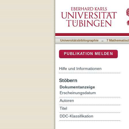
Mutations in the GM1 Bind
DSpace Repositorium (Manakin b
Universitätsbibliographie
→
7 Mathematisc
PUBLIKATION MELDEN
Hilfe und Informationen
Stöbern
Dokumentanzeige
Erscheinungsdatum
Autoren
Titel
DDC-Klassifikation