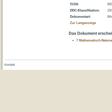
ISSN:
00
DDC-Klassifikation:
150
Dokumentart:
Wis
Zur Langanzeige
Das Dokument erschein
7 Mathematisch-Naturwi
Kontakt