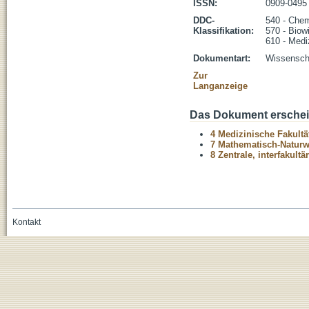
ISSN:
0909-0495
DDC-
540 - Che
Klassifikation:
570 - Biow
610 - Medi
Dokumentart:
Wissenscha
Zur
Langanzeige
Das Dokument erschein
4 Medizinische Fakultä
7 Mathematisch-Naturwi
8 Zentrale, interfakult
Kontakt