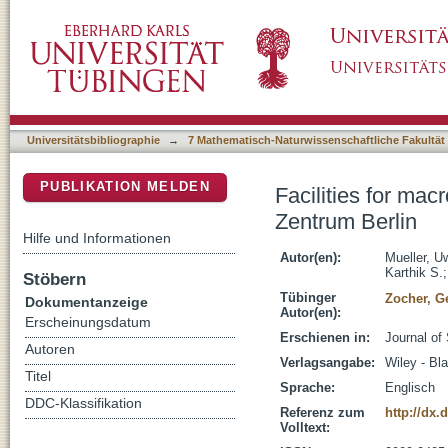
Facilities for macromolecular crystallography
DSpace Repositorium (Manakin basiert)
Universitätsbibliographie
→
7 Mathematisch-Naturwissenschaftliche Fakultät
PUBLIKATION MELDEN
Facilities for mac
Zentrum Berlin
Hilfe und Informationen
Autor(en):
Mueller, U
Karthik S.
Stöbern
Tübinger
Zocher, G
Dokumentanzeige
Autor(en):
Erscheinungsdatum
Erschienen in:
Journal of
Autoren
Verlagsangabe:
Wiley - Bl
Titel
Sprache:
Englisch
DDC-Klassifikation
Referenz zum
http://dx
Volltext: