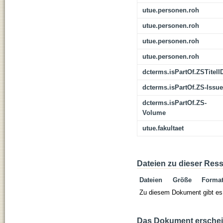
utue.personen.roh
utue.personen.roh
utue.personen.roh
utue.personen.roh
dcterms.isPartOf.ZSTitelI
dcterms.isPartOf.ZS-Issue
dcterms.isPartOf.ZS-
Volume
utue.fakultaet
Dateien zu dieser Res
Dateien
Größe
Forma
Zu diesem Dokument gibt es 
Das Dokument erschein