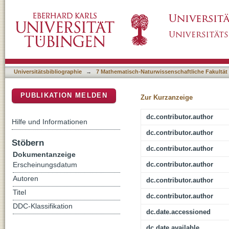
Neutron Scattering Facility for the Measurem
DSpace Repositorium (Manakin basiert)
Detectors at Low Temperatures
Universitätsbibliographie
→
7 Mathematisch-Naturwissenschaftliche Fakultät
PUBLIKATION MELDEN
Zur Kurzanzeige
dc.contributor.author
Hilfe und Informationen
dc.contributor.author
Stöbern
dc.contributor.author
Dokumentanzeige
dc.contributor.author
Erscheinungsdatum
Autoren
dc.contributor.author
Titel
dc.contributor.author
DDC-Klassifikation
dc.date.accessioned
dc.date.available