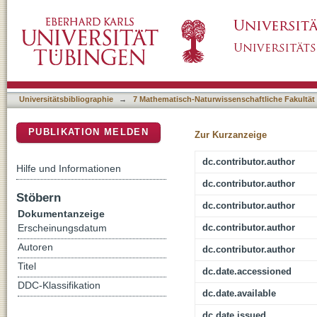
The phase boundary of superconducting niobiu
DSpace Repositorium (Manakin basiert)
microsphere photolithography
Universitätsbibliographie
→
7 Mathematisch-Naturwissenschaftliche Fakultät
PUBLIKATION MELDEN
Zur Kurzanzeige
dc.contributor.author
Hilfe und Informationen
dc.contributor.author
Stöbern
dc.contributor.author
Dokumentanzeige
dc.contributor.author
Erscheinungsdatum
Autoren
dc.contributor.author
Titel
dc.date.accessioned
DDC-Klassifikation
dc.date.available
dc.date.issued