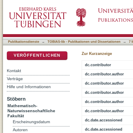
The Pokhara formation – one or multiple phas
DSpace Repositorium (Manakin basiert)
deposition?
Publikationsdienste
→
TOBIAS-lib - Publikationen und Dissertationen
→
7 
Zur Kurzanzeige
VERÖFFENTLICHEN
dc.contributor
Kontakt
dc.contributor.author
Verträge
dc.contributor.author
Hilfe und Informationen
dc.contributor.author
Stöbern
dc.contributor.author
Mathematisch-
Naturwissenschaftliche
dc.contributor.author
Fakultät
dc.date.accessioned
Erscheinungsdatum
dc.date.accessioned
Autoren