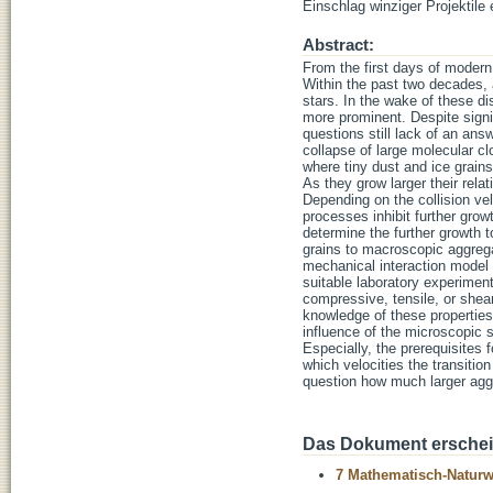
Einschlag winziger Projektile 
Abstract:
From the first days of modern
Within the past two decades, 
stars. In the wake of these d
more prominent. Despite signif
questions still lack of an ans
collapse of large molecular cl
where tiny dust and ice grain
As they grow larger their rela
Depending on the collision ve
processes inhibit further gro
determine the further growth 
grains to macroscopic aggrega
mechanical interaction model 
suitable laboratory experimen
compressive, tensile, or shea
knowledge of these properties 
influence of the microscopic s
Especially, the prerequisites 
which velocities the transitio
question how much larger aggr
Das Dokument erschein
7 Mathematisch-Naturwi