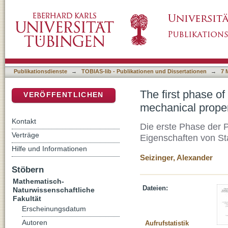
The first phase of planet formation: Collisio
DSpace Repositorium (Manakin basiert)
aggregates
Publikationsdienste
→
TOBIAS-lib - Publikationen und Dissertationen
→
7 
The first phase of
VERÖFFENTLICHEN
mechanical proper
Kontakt
Die erste Phase der 
Verträge
Eigenschaften von S
Hilfe und Informationen
Seizinger, Alexander
Stöbern
Mathematisch-
Dateien:
Naturwissenschaftliche
Fakultät
Erscheinungsdatum
Autoren
Aufrufstatistik