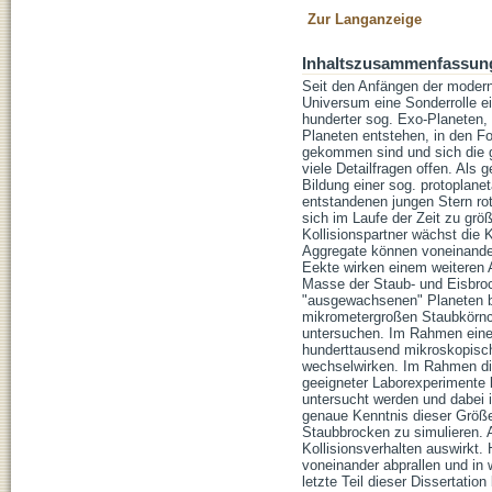
Zur Langanzeige
Inhaltszusammenfassun
Seit den Anfängen der modern
Universum eine Sonderrolle 
hunderter sog. Exo-Planeten, 
Planeten entstehen, in den Fo
gekommen sind und sich die 
viele Detailfragen offen. Als 
Bildung einer sog. protoplan
entstandenen jungen Stern rot
sich im Laufe der Zeit zu gr
Kollisionspartner wächst die 
Aggregate können voneinander
Eekte wirken einem weiteren 
Masse der Staub- und Eisbro
"ausgewachsenen" Planeten b
mikrometergroßen Staubkörnc
untersuchen. Im Rahmen eines
hunderttausend mikroskopisch
wechselwirken. Im Rahmen di
geeigneter Laborexperimente 
untersucht werden und dabei 
genaue Kenntnis dieser Größe
Staubbrocken zu simulieren. A
Kollisionsverhalten auswirkt
voneinander abprallen und in
letzte Teil dieser Dissertati