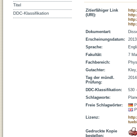
Titel
Zitierfähiger Link
http
DDC-Klassifikation
(URI):
http
http
http
Dokumentart:
Disse
Erscheinungsdatum:
2013
Sprache:
Engl
Fakultät:
7 Ma
Fachbereich:
Phys
Gutachter:
Kley,
Tag der mündl.
2014
Prüfung:
DDC-Klassifikation:
530 
Schlagworte:
Plan
Freie Schlagwörter:
P
P
Lizenz:
http
tueb
Gedruckte Kopie
bestellen: