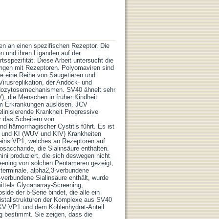
cken an einen spezifischen Rezeptor. Die
en und ihren Liganden auf der
sspezifität. Diese Arbeit untersucht die
ngen mit Rezeptoren. Polyomaviren sind
ie eine Reihe von Säugetieren und
Virusreplikation, der Andock- und
ndozytosemechanismen. SV40 ähnelt sehr
, die Menschen in früher Kindheit
em Erkrankungen auslösen. JCV
elinisierende Krankheit Progressive
r das Scheitern von
d hämorrhagischer Cystitis führt. Es ist
U und KI (WUV und KIV) Krankheiten
eins VP1, welches an Rezeptoren auf
saccharide, die Sialinsäure enthalten.
ni produziert, die sich deswegen nicht
eening von solchen Pentameren gezeigt,
terminale, alpha2,3-verbundene
-verbundene Sialinsäure enthält, wurde
mittels Glycanarray-Screening,
de der b-Serie bindet, die alle ein
ristallstrukturen der Komplexe aus SV40
V VP1 und dem Kohlenhydrat-Anteil
g bestimmt. Sie zeigen, dass die