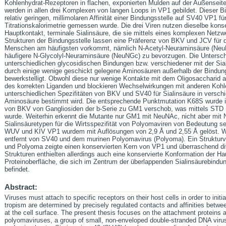
Kohlenhydrat-Rezeptoren in flachen, exponierten Mulden auf der Außensei
werden in allen drei Komplexen von langen Loops in VP1 gebildet. Dieser B
relativ geringen, millimolaren Affinität einer Bindungsstelle auf SV40 VP1 f
Titrationskalorimetrie gemessen wurde. Die drei Viren nutzen dieselbe konse
Hauptkontakt, terminale Sialinsäure, die sie mittels eines komplexen Netzw
Strukturen der Bindungsstelle lassen eine Präferenz von BKV und JCV für d
Menschen am häufigsten vorkommt, nämlich N-Acetyl-Neuraminsäure (NeuN
häufigere N-Glycolyl-Neuraminsäure (NeuNGc) zu bevorzugen. Die Untersch
unterschiedlichen glycosidischen Bindungen bzw. verschiedener mit der Sia
durch einige wenige geschickt gelegene Aminosäuren außerhalb der Bindungs
bewerkstelligt. Obwohl diese nur wenige Kontakte mit dem Oligosaccharid a
des korrekten Liganden und blockieren Wechselwirkungen mit anderen Kohl
unterschiedlichen Spezifitäten von BKV und SV40 für Sialinsäure in versch
Aminosäure bestimmt wird. Die entsprechende Punktmutation K68S wurde i
von BKV von Gangliosiden der b-Serie zu GM1 verschob, was mittels STD
wurde. Weiterhin erkennt die Mutante nur GM1 mit NeuNAc, nicht aber mit 
Sialinsäuretypen für die Wirtsspezifität von Polyomaviren von Bedeutung sei
WUV und KIV VP1 wurdem mit Auflösungen von 2,9 Å und 2,55 Å gelöst. WU
entfernt von SV40 und dem murinen Polyomavirus (Polyoma). Ein Struktur
und Polyoma zeigte einen konservierten Kern von VP1 und überraschend div
Strukturen enthielten allerdings auch eine konservierte Konformation der Ha
Proteinoberfläche, die sich im Zentrum der überlappenden Sialinsäurebind
befindet.
Abstract:
Viruses must attach to specific receptors on their host cells in order to initi
tropism are determined by precisely regulated contacts and affinities betwee
at the cell surface. The present thesis focuses on the attachment proteins a
polyomaviruses, a group of small, non-enveloped double-stranded DNA viru