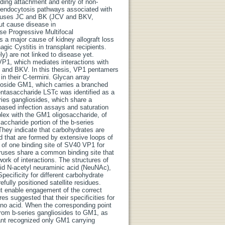
ding attachment and entry of non-
or endocytosis pathways associated with
viruses JC and BK (JCV and BKV,
but cause disease in
e Progressive Multifocal
 a major cause of kidney allograft loss
ic Cystitis in transplant recipients.
 are not linked to disease yet.
VP1, which mediates interactions with
V and BKV. In this thesis, VP1 pentamers
n their C-termini. Glycan array
ioside GM1, which carries a branched
pentasaccharide LSTc was identified as a
ies gangliosides, which share a
-based infection assays and saturation
lex with the GM1 oligosaccharide, of
ccharide portion of the b-series
They indicate that carbohydrates are
d that are formed by extensive loops of
ge of one binding site of SV40 VP1 for
iruses share a common binding site that
work of interactions. The structures of
cid N-acetyl neuraminic acid (NeuNAc),
ecificity for different carbohydrate
fully positioned satellite residues.
ut enable engagement of the correct
 suggested that their specificities for
mino acid. When the corresponding point
rom b-series gangliosides to GM1, as
nt recognized only GM1 carrying