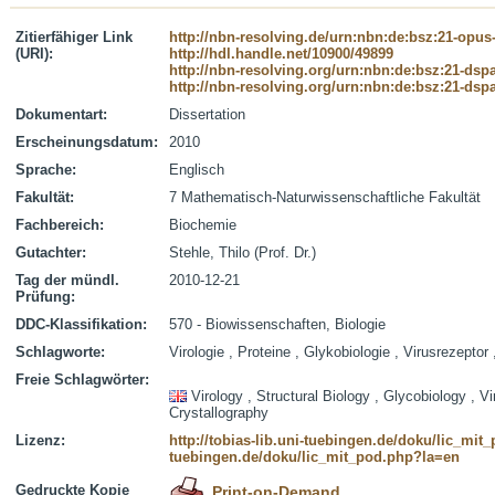
Zitierfähiger Link
http://nbn-resolving.de/urn:nbn:de:bsz:21-opus
(URI):
http://hdl.handle.net/10900/49899
http://nbn-resolving.org/urn:nbn:de:bsz:21-dsp
http://nbn-resolving.org/urn:nbn:de:bsz:21-dsp
Dokumentart:
Dissertation
Erscheinungsdatum:
2010
Sprache:
Englisch
Fakultät:
7 Mathematisch-Naturwissenschaftliche Fakultät
Fachbereich:
Biochemie
Gutachter:
Stehle, Thilo (Prof. Dr.)
Tag der mündl.
2010-12-21
Prüfung:
DDC-Klassifikation:
570 - Biowissenschaften, Biologie
Schlagworte:
Virologie , Proteine , Glykobiologie , Virusrezeptor
Freie Schlagwörter:
Virology , Structural Biology , Glycobiology , Vi
Crystallography
Lizenz:
http://tobias-lib.uni-tuebingen.de/doku/lic_mi
tuebingen.de/doku/lic_mit_pod.php?la=en
Gedruckte Kopie
Print-on-Demand