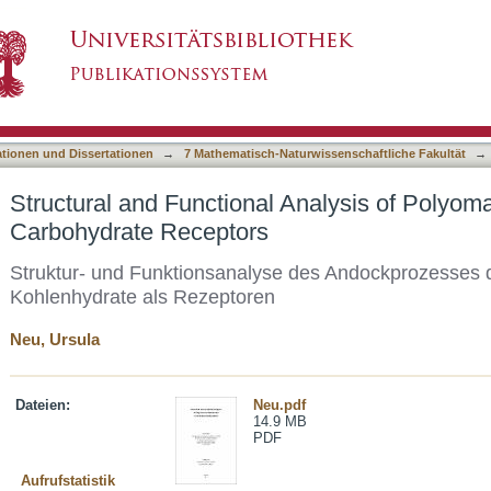
 Analysis of Polyomavirus Attachment to Carb
asiert)
ationen und Dissertationen
→
7 Mathematisch-Naturwissenschaftliche Fakultät
→
Structural and Functional Analysis of Polyom
Carbohydrate Receptors
Struktur- und Funktionsanalyse des Andockprozesses 
Kohlenhydrate als Rezeptoren
Neu, Ursula
Dateien:
Neu.pdf
14.9 MB
PDF
Aufrufstatistik