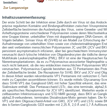
bestellen:
Zur Langanzeige
Inhaltszusammenfassung:
Der erste Schritt bei der Infektion einer Zelle durch ein Virus ist das Ando
präzise regulierten Kontakte und Bindungsaffinitäten zwischen Virusprotein
Zelloberfläche bestimmen die Ausbreitung des Virus, seine Gewebe- und Wirt
Anheftungsproteine verschiedener Polyomaviren sowie deren Wechselwirku
eine Gruppe kleiner, unbehüllter Viren mit doppelsträngigem DNA-Genom, d
Vögeln befallen. Simian Virus 40 (SV40) ist ein Modell zur Erforschung der 
Aufnahmewege von unbehüllten Viren sowie von cholesterinabhängigen E
den weit verbreiteten menschlichen Polyomaviren JC und BK (JCV und BKV)
persistent asymptomatisch infizieren, aber bei geschwächtem Immunsyst
verursacht durch lytische Infektion von Oligodendrocyten die tödliche demy
Multifokale Leukenzephalopathie (PML). BKV ist eine der Hauptursachen fü
Nierentransplantationen, da es zu Polyomavirus-assoziierter Nephropathie un
noch nicht bekannt, ob die neu entdeckten menschlichen Polyomaviren W
verursachen. Polyomavirus-Capside bestehen aus 72 Pentameren des Prot
der Zelloberfläche bindet. Die Rezeptoren für SV40, BKV und JCV sind Oligo
In dieser Arbeit wurden rekombinante VP1 Pentamere mit verkürzten C-Termi
mehr zu Capsiden assemblieren können. Es wurde mittels Glycanarray-Scr
dass SV40 VP1 das Gangliosid GM1 mit hoher Spezifität erkennt, das eine 
Sialinsäure enthält. Das Pentasaccharid LSTc, das eine terminale, alpha2,6
als spezifisches Rezeptormotiv für JCV VP1 identifiziert. Weiterhin wurde 
zellbasierten Infektionsassays und STD NMR gezeigt, dass BKV an Gangliosi
alpha2,8-verbundenes, terminales Disialinsäure-Motiv gemein haben. Die K
VP1 und dem Oligosaccharid-Anteil von GM1, JCV VP1 und LSTc sowie BK
des b-Serien-Gangliosids GD3 wurden mit 2,25 Å, 2,0 Å und 1,7 Å Auflösun