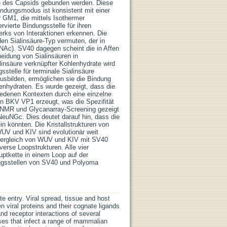
te des Capsids gebunden werden. Diese
indungsmodus ist konsistent mit einer
ür GM1, die mittels Isothermer
rvierte Bindungsstelle für ihren
erks von Interaktionen erkennen. Die
en Sialinsäure-Typ vermuten, der in
Ac). SV40 dagegen scheint die in Affen
eidung von Sialinsäuren in
linsäure verknüpfter Kohlenhydrate wird
stelle für terminale Sialinsäure
usbilden, ermöglichen sie die Bindung
enhydraten. Es wurde gezeigt, dass die
iedenen Kontexten durch eine einzelne
n BKV VP1 erzeugt, was die Spezifität
 NMR und Glycanarray-Screening gezeigt
NeuNGc. Dies deutet darauf hin, dass die
n könnten. Die Kristallstrukturen von
V und KIV sind evolutionär weit
vergleich von WUV und KIV mit SV40
erse Loopstrukturen. Alle vier
uptkette in einem Loop auf der
ungsstellen von SV40 und Polyoma
ate entry. Viral spread, tissue and host
n viral proteins and their cognate ligands
nd receptor interactions of several
ses that infect a range of mammalian