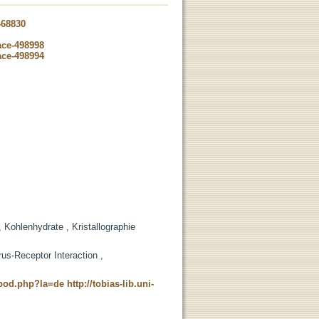
-68830
ace-498998
ace-498994
 , Kohlenhydrate , Kristallographie
rus-Receptor Interaction ,
t_pod.php?la=de
http://tobias-lib.uni-