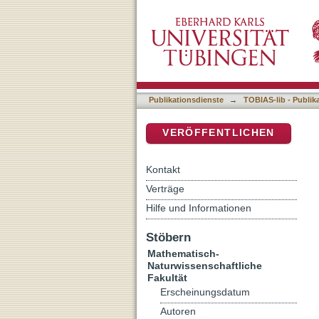
Structural and Functional
DSpace Repositorium (Manakin b
Publikationsdienste
→
TOBIAS-lib - Publik
VERÖFFENTLICHEN
Kontakt
Verträge
Hilfe und Informationen
Stöbern
Mathematisch-
Naturwissenschaftliche
Fakultät
Erscheinungsdatum
Autoren