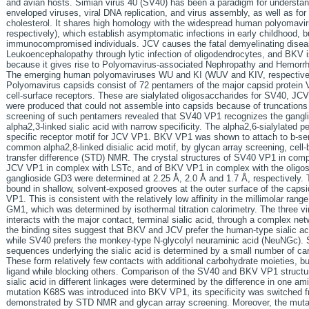
and avian hosts. Simian virus 40 (SV40) has been a paradigm for understan
enveloped viruses, viral DNA replication, and virus assembly, as well as f
cholesterol. It shares high homology with the widespread human polyoma
respectively), which establish asymptomatic infections in early childhood, 
immunocompromised individuals. JCV causes the fatal demyelinating diseas
Leukoencephalopathy through lytic infection of oligodendrocytes, and BKV is
because it gives rise to Polyomavirus-associated Nephropathy and Hemorrhag
The emerging human polyomaviruses WU and KI (WUV and KIV, respectively)
Polyomavirus capsids consist of 72 pentamers of the major capsid protein 
cell-surface receptors. These are sialylated oligosaccharides for SV40, JC
were produced that could not assemble into capsids because of truncations i
screening of such pentamers revealed that SV40 VP1 recognizes the gangl
alpha2,3-linked sialic acid with narrow specificity. The alpha2,6-sialylated 
specific receptor motif for JCV VP1. BKV VP1 was shown to attach to b-ser
common alpha2,8-linked disialic acid motif, by glycan array screening, cell
transfer difference (STD) NMR. The crystal structures of SV40 VP1 in comp
JCV VP1 in complex with LSTc, and of BKV VP1 in complex with the oligosa
ganglioside GD3 were determined at 2.25 Å, 2.0 Å and 1.7 Å, respectively. 
bound in shallow, solvent-exposed grooves at the outer surface of the capsi
VP1. This is consistent with the relatively low affinity in the millimolar ran
GM1, which was determined by isothermal titration calorimetry. The three v
interacts with the major contact, terminal sialic acid, through a complex net
the binding sites suggest that BKV and JCV prefer the human-type sialic a
while SV40 prefers the monkey-type N-glycolyl neuraminic acid (NeuNGc). Sp
sequences underlying the sialic acid is determined by a small number of care
These form relatively few contacts with additional carbohydrate moieties, b
ligand while blocking others. Comparison of the SV40 and BKV VP1 structures
sialic acid in different linkages were determined by the difference in one a
mutation K68S was introduced into BKV VP1, its specificity was switched f
demonstrated by STD NMR and glycan array screening. Moreover, the muta