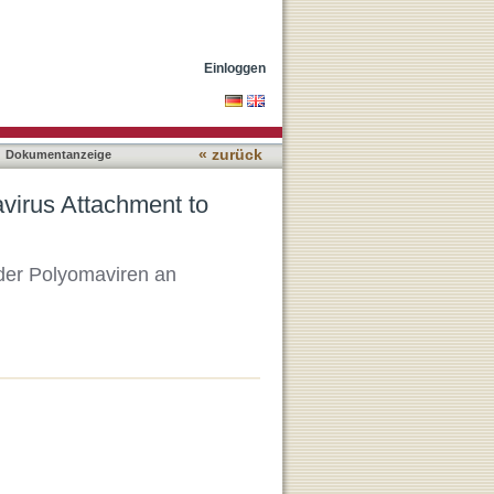
ohydrate Receptors
Einloggen
« zurück
Dokumentanzeige
avirus Attachment to
der Polyomaviren an