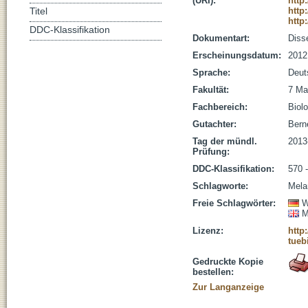
(URI):
http
http
Titel
http
DDC-Klassifikation
Dokumentart:
Disse
Erscheinungsdatum:
2012
Sprache:
Deut
Fakultät:
7 Ma
Fachbereich:
Biolo
Gutachter:
Berne
Tag der mündl.
2013
Prüfung:
DDC-Klassifikation:
570 
Schlagworte:
Mela
Freie Schlagwörter:
W
M
Lizenz:
http
tueb
Gedruckte Kopie
bestellen:
Zur Langanzeige