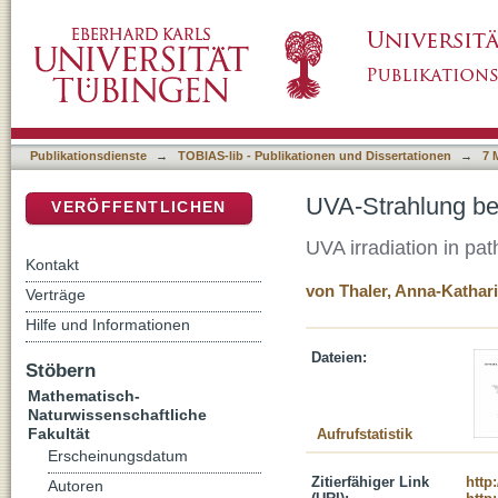
UVA-Strahlung bei der Pathogenese des ma
DSpace Repositorium (Manakin basiert)
Publikationsdienste
→
TOBIAS-lib - Publikationen und Dissertationen
→
7 
UVA-Strahlung be
VERÖFFENTLICHEN
UVA irradiation in p
Kontakt
von Thaler, Anna-Kathar
Verträge
Hilfe und Informationen
Dateien:
Stöbern
Mathematisch-
Naturwissenschaftliche
Fakultät
Aufrufstatistik
Erscheinungsdatum
Zitierfähiger Link
http
Autoren