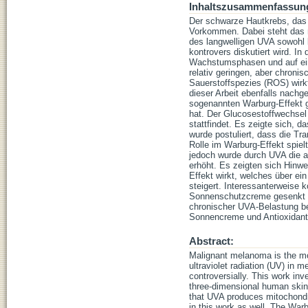
Inhaltszusammenfassun
Der schwarze Hautkrebs, das 
Vorkommen. Dabei steht das m
des langwelligen UVA sowohl
kontrovers diskutiert wird. I
Wachstumsphasen und auf ein 
relativ geringen, aber chroni
Sauerstoffspezies (ROS) wirk
dieser Arbeit ebenfalls nac
sogenannten Warburg-Effekt 
hat. Der Glucosestoffwechsel
stattfindet. Es zeigte sich, 
wurde postuliert, dass die T
Rolle im Warburg-Effekt spiel
jedoch wurde durch UVA die a
erhöht. Es zeigten sich Hinw
Effekt wirkt, welches über ei
steigert. Interessanterweise 
Sonnenschutzcreme gesenkt w
chronischer UVA-Belastung be
Sonnencreme und Antioxidant
Abstract:
Malignant melanoma is the mos
ultraviolet radiation (UV) in
controversially. This work in
three-dimensional human skin 
that UVA produces mitochondr
in this work as well. The War