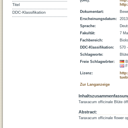
(URI):
http
http
Titel
Dokumentart:
Bewe
DDC-Klassifikation
Erscheinungsdatum:
2013
Sprache:
Deut
Fakultät:
7 Ma
Fachbereich:
Biolo
DDC-Klassifikation:
570 
Schlagworte:
Blüt
Freie Schlagwörter:
B
F
Lizenz:
http
tueb
Zur Langanzeige
Inhaltszusammenfassun
Taraxacum officinale Blüte ö
Abstract:
Taraxacum officinale flower 