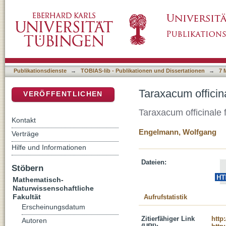
Taraxacum officinale Blüte schließt und öffne
DSpace Repositorium (Manakin basiert)
Publikationsdienste
→
TOBIAS-lib - Publikationen und Dissertationen
→
7 
Taraxacum officina
VERÖFFENTLICHEN
Taraxacum officinale 
Kontakt
Engelmann, Wolfgang
Verträge
Hilfe und Informationen
Dateien:
Stöbern
Mathematisch-
Naturwissenschaftliche
Fakultät
Aufrufstatistik
Erscheinungsdatum
Zitierfähiger Link
http
Autoren