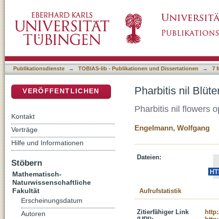
Pharbitis nil Blüten öffnen sich
DSpace Repositorium (Manakin basiert)
Publikationsdienste
→
TOBIAS-lib - Publikationen und Dissertationen
→
7 
Pharbitis nil Blüt
VERÖFFENTLICHEN
Pharbitis nil flowers 
Kontakt
Engelmann, Wolfgang
Verträge
Hilfe und Informationen
Dateien:
Stöbern
Mathematisch-
Naturwissenschaftliche
Fakultät
Aufrufstatistik
Erscheinungsdatum
Zitierfähiger Link
http
Autoren