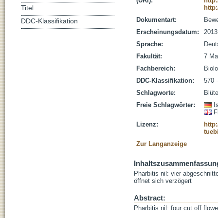
(URI):
http
http
Titel
Dokumentart:
Bewe
DDC-Klassifikation
Erscheinungsdatum:
2013
Sprache:
Deut
Fakultät:
7 Ma
Fachbereich:
Biolo
DDC-Klassifikation:
570 
Schlagworte:
Blüte
Freie Schlagwörter:
I
F
Lizenz:
http
tueb
Zur Langanzeige
Inhaltszusammenfassun
Pharbitis nil: vier abgeschni
öffnet sich verzögert
Abstract:
Pharbitis nil: four cut off fl