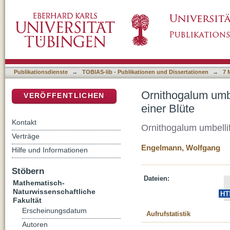
Ornithogalum umbelliferum: tagesperiodische
DSpace Repositorium (Manakin basiert)
Publikationsdienste
→
TOBIAS-lib - Publikationen und Dissertationen
→
7 
Ornithogalum umb
VERÖFFENTLICHEN
einer Blüte
Kontakt
Ornithogalum umbellif
Verträge
Engelmann, Wolfgang
Hilfe und Informationen
Stöbern
Dateien:
Mathematisch-
Naturwissenschaftliche
Fakultät
Erscheinungsdatum
Aufrufstatistik
Autoren