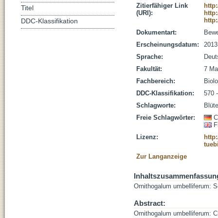
Zitierfähiger Link
http
Titel
(URI):
http
http
DDC-Klassifikation
Dokumentart:
Bewe
Erscheinungsdatum:
2013
Sprache:
Deut
Fakultät:
7 Ma
Fachbereich:
Biolo
DDC-Klassifikation:
570 
Schlagworte:
Blüt
Freie Schlagwörter:
C
F
Lizenz:
http
tueb
Zur Langanzeige
Inhaltszusammenfassun
Ornithogalum umbelliferum: S
Abstract:
Ornithogalum umbelliferum: Cl