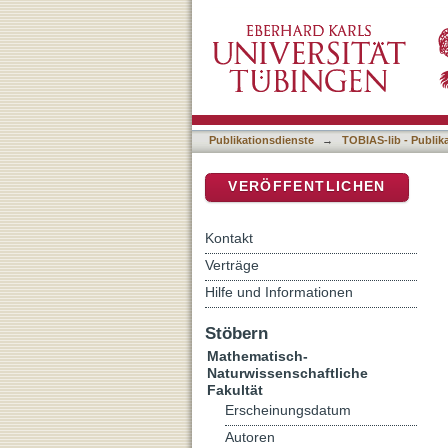
Kognitive Profile und po
DSpace Repositorium (Manakin b
mit depressiven Störunge
Publikationsdienste
→
TOBIAS-lib - Publik
VERÖFFENTLICHEN
Kontakt
Verträge
Hilfe und Informationen
Stöbern
Mathematisch-
Naturwissenschaftliche
Fakultät
Erscheinungsdatum
Autoren