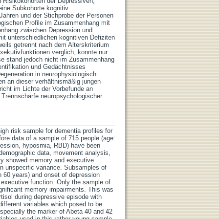
 Risikokohorten der Depressiven,
eine Subkohorte kognitiv
0 Jahren und der Stichprobe der Personen
ologischen Profile im Zusammenhang mit
enhang zwischen Depression und
 unterschiedlichen kognitiven Defiziten
eils getrennt nach dem Alterskriterium
ekutivfunktionen verglich, konnte nur
iese stand jedoch nicht im Zusammenhang
entifikation und Gedächtnisses
generation in neurophysiologisch
n an dieser verhältnismäßig jungen
icht im Lichte der Vorbefunde an
e Trennschärfe neuropsychologischer
high risk sample for dementia profiles for
fore data of a sample of 715 people (age:
epression, hyposmia, RBD) have been
 demographic data, movement analysis,
tery showed memory and executive
ion unspecific variance. Subsamples of
an 60 years) and onset of depression
executive function. Only the sample of
ignificant memory impairments. This was
rtisol during depressive episode with
different variables which posed to be
Especially the marker of Abeta 40 and 42
riables used in this rather young sample