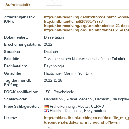
Aufrufstatistik
Zitierfähiger Link
http://nbn-resolving.de/urn:nbn:de:bsz:21-opus
(URI):
http://hdl.handle.net/10900/49773
http://nbn-resolving.org/urn:nbn:de:bsz:21-dsp
http://nbn-resolving.org/urn:nbn:de:bsz:21-dsp
Dokumentart:
Dissertation
Erscheinungsdatum:
2012
Sprache:
Deutsch
Fakultät:
7 Mathematisch-Naturwissenschaftliche Fakultät
Fachbereich:
Psychologie
Gutachter:
Hautzinger, Martin (Prof. Dr.)
Tag der mündl.
2012-11-19
Prüfung:
DDC-Klassifikation:
150 - Psychologie
Schlagworte:
Depression , Älterer Mensch , Demenz , Neuropsy
Freie Schlagwörter:
Früherkennung , Abeta , CERAD
Elderly , Dementia , Early markers
Lizenz:
http://tobias-lib.uni-tuebingen.de/doku/lic_mi
tuebingen.de/doku/lic_mit_pod.php?la=en