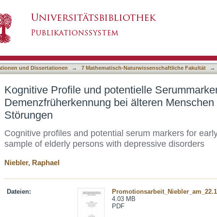
tentielle Serummarker für die Demenzfrüherken
asiert)
n
ationen und Dissertationen
→
7 Mathematisch-Naturwissenschaftliche Fakultät
→
Kognitive Profile und potentielle Serummarker
Demenzfrüherkennung bei älteren Menschen 
Störungen
Cognitive profiles and potential serum markers for earl
sample of elderly persons with depressive disorders
Niebler, Raphael
Dateien:
Promotionsarbeit_Niebler_am_22.11
4.03 MB
PDF