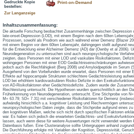
Gedruckte Kopie
Print-on-Demand
bestellen:
Zur Langanzeige
Inhaltszusammenfassung:
Die aktuelle Forschung beobachtet Zusammenhänge zwischen Depression un
late-onset-Depression (LOD), mit einem Beginn nach dem 60ten Lebensjah
Prozessen, sowohl als Prodrom wie auch während einer Demenz (Blazer 200
mit einem Beginn vor dem 60ten Lebensjahr, dahingegen stellt aufgrund neur
für die Entwicklung einer Alzheimer Demenz (AD) dar (Ownby et al 2006). 
Neurodegeneration zu untersuchen sind auch neuropsychologische Verfahre
zeigten, dass Personen mit einer LOD und vaskuläre Risikofaktoren, Defizit
wohingegen Personen mit einer EOD Gedächtniseinschränkungen aufwiese
jedoch auch die Riechfähigkeit (Berg 2008) und Amyloidpeptide im Serum (
Ausgehend von den Vorbefunden wurde erwartet, dass Personen mit einer 
Effekte auf hippocampale Strukturen schlechtere Gedächtnisleistung aufwe
LOD bei erhöhtem kardiovaskulären Risiko Defizite in den Exekutivfunktion
von AD-Risikofaktoren eher Gedächtnisdefizite. Zudem wurde der Zusamm
Riechleistung untersucht. Die Hypothesen wurden querschnittlich an den D
Früherkennung von Neurodegeneration, untersucht. Eine Stichprobe von N=
M= 63.79; SD= 7.31) mit verschiedener Risikofaktoren für Demenz (insbes
aufwändig hinsichtlich u.a. kognitiver Leistung und Riechvermögen untersuc
neuropsychologischen Daten zeigte, dass die Stichprobe aufgrund eines zu 
den kognitiven Maßen, welche sich nicht durch spezifischen Faktoren erkläre
war. Es haben sich jedoch die erwarteten Gedächtnis- und Exekutivfunktio
lassen, auch wenn diese für weitere Auswertungen nicht verwendet werden k
Datenbasis fußen. Eine Clusteranalyse sollte Untergruppen anhand zugrunde
Die Durchführung erfolgte mit Variablen der Kognition, Depressivität, Geruc