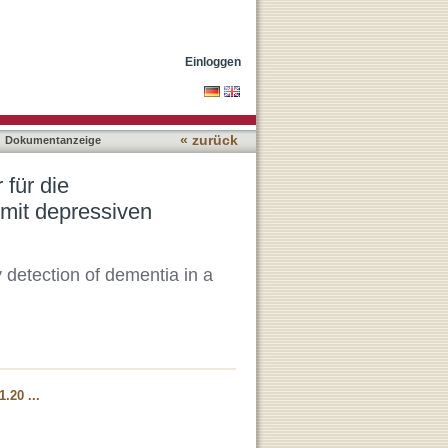
nung bei älteren Menschen
Einloggen
« zurück
Dokumentanzeige
 für die
mit depressiven
y detection of dementia in a
.20 ...