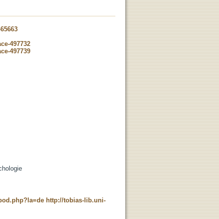
-65663
ace-497732
ace-497739
chologie
t_pod.php?la=de
http://tobias-lib.uni-