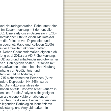
d Neurodegeneration. Dabei steht eine
r, im Zusammenhang mit dementiellen
3). Eine early-onset-Depression (EOD),
otoxischer Effekte einen Risikofaktor
Um die Relation von Depression und
n geeignet. Rapp und Kollegen (2005)
e der Exekutivfunktionen hatten,
n. Neben Gedächtnismaßen eignen sich
Song et al 2011) zur AD-Früherkennung.
EOD aufgrund anhaltender neurotoxischer
isen. Dahingegen sollten Personen mit
en aufweisen, jedoch bei einer Häufung
enhang von Gedächtnis- und
aten der TREND-Studie, zur
 715 nicht-dementen Personen (Alter:
ondere Depression N= 245), wurde
ht. Die Faktorenanalyse der
hohen Anteils unspezifischer Varianz in
n lies, für die Analyse nicht geeignet
nen als eigene Faktoren abgrenzen
onnten, da diese auf einer zu geringen
liegenden Pathologien identifizieren.
hsleistung, und Amyloidmarkern in