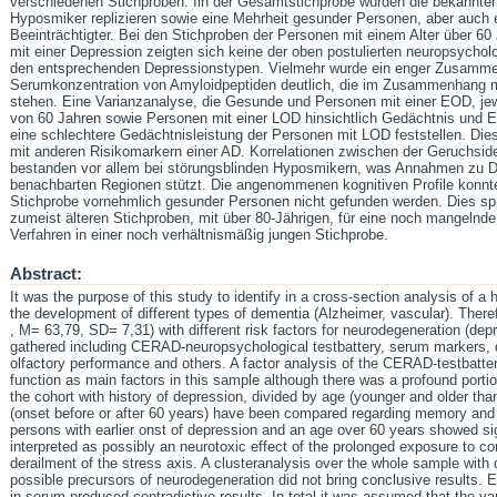
verschiedenen Stichproben. Iin der Gesamtstichprobe wurden die bekannten
Hyposmiker replizieren sowie eine Mehrheit gesunder Personen, aber auch 
Beeinträchtigter. Bei den Stichproben der Personen mit einem Alter über 6
mit einer Depression zeigten sich keine der oben postulierten neuropsych
den entsprechenden Depressionstypen. Vielmehr wurde ein enger Zusamm
Serumkonzentration von Amyloidpeptiden deutlich, die im Zusammenhang mit
stehen. Eine Varianzanalyse, die Gesunde und Personen mit einer EOD, jew
von 60 Jahren sowie Personen mit einer LOD hinsichtlich Gedächtnis und Ex
eine schlechtere Gedächtnisleistung der Personen mit LOD feststellen. D
mit anderen Risikomarkern einer AD. Korrelationen zwischen der Geruchsid
bestanden vor allem bei störungsblinden Hyposmikern, was Annahmen zu De
benachbarten Regionen stützt. Die angenommenen kognitiven Profile konnte
Stichprobe vornehmlich gesunder Personen nicht gefunden werden. Dies spr
zumeist älteren Stichproben, mit über 80-Jährigen, für eine noch mangelnd
Verfahren in einer noch verhältnismäßig jungen Stichprobe.
Abstract:
It was the purpose of this study to identify in a cross-section analysis of a 
the development of different types of dementia (Alzheimer, vascular). There
, M= 63,79, SD= 7,31) with different risk factors for neurodegeneration (d
gathered including CERAD-neuropsychological testbattery, serum markers,
olfactory performance and others. A factor analysis of the CERAD-testbat
function as main factors in this sample although there was a profound port
the cohort with history of depression, divided by age (younger and older th
(onset before or after 60 years) have been compared regarding memory and 
persons with earlier onst of depression and an age over 60 years showed s
interpreted as possibly an neurotoxic effect of the prolonged exposure to co
derailment of the stress axis. A clusteranalysis over the whole sample with 
possible precursors of neurodegeneration did not bring conclusive results. 
in serum produced contradictive results. In total it was assumed that the va