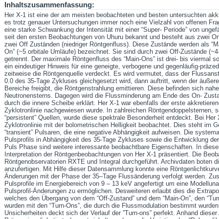
Inhaltszusammenfassung:
Her X-1 ist eine der am meisten beobachteten und besten untersuchten akk
es trotz genauer Untersuchungen immer noch eine Vielzahl von offenen Fra
eine starke Schwankung der Intensität mit einer “Super- Periode” von unge
seit den ersten Beobachtungen von Uhuru bekannt und besteht aus zwei On
zwei Off Zuständen (niedriger Röntgenfluss). Diese Zustände werden als “Ma
On” (~5 orbitale Umläufe) bezeichnet. Sie sind durch zwei Off-Zustände (~4
getrennt. Der maximale Röntgenfluss des “Main-Ons” ist drei- bis viermal so
ein eindeutiger Hinweis für eine geneigte, verbogene und gegenläufig-präze
zeitweise die Röntgenquelle verdeckt. Es wird vermutet, dass der Flussanst
0.0 des 35-Tage Zykluses gleichgesetzt wird, dann auftritt, wenn der äußer
Bereiche freigibt, die Röntgenstrahlung emittieren. Diese befinden sich na
Neutronensterns. Dagegen wird die Flussminderung am Ende des On- Zusta
durch die innere Scheibe erklärt. Her X-1 war ebenfalls der erste akkretier
Zyklotronlinie nachgewiesen wurde. In zahlreichen Röntgendoppelsternen, so
“persistent” Quellen, wurde diese spektrale Besonderheit entdeckt. Bei Her 
Zyklotronlinie mit der bolometrischen Helligkeit beobachtet. Dies steht im
“transient” Pulsaren, die eine negative Abhängigkeit aufweisen. Die system
Pulsprofils in Abhängigkeit des 35-Tage Zykluses sowie die Entwicklung der
Puls Phase sind weitere interessante beobachtbare Eigenschaften. In dieser
Interpretation der Röntgenbeobachtungen von Her X-1 präsentiert. Die Beo
Röntgenobservatorien RXTE und Integral durchgeführt. Archivdaten boten d
anzufertigen. Mit Hilfe dieser Datensammlung konnte eine Röntgenlichtkurv
Änderungen mit der Phase der 35–Tage Flussänderung verfolgt werden. Zus
Pulsprofile im Energiebereich von 9 – 13 keV angefertigt um eine Modellu
Pulsprofil-Änderungen zu ermöglichen. Desweiteren erlaubt dies die Extrap
welches den Übergang von dem “Off-Zustand” und dem “Main-On”, den “Turn
wurden mit den “Turn-Ons”, die durch die Flussmodulation bestimmt wurden, 
Unsicherheiten deckt sich der Verlauf der ”Turn-ons” perfekt. Anhand dieser