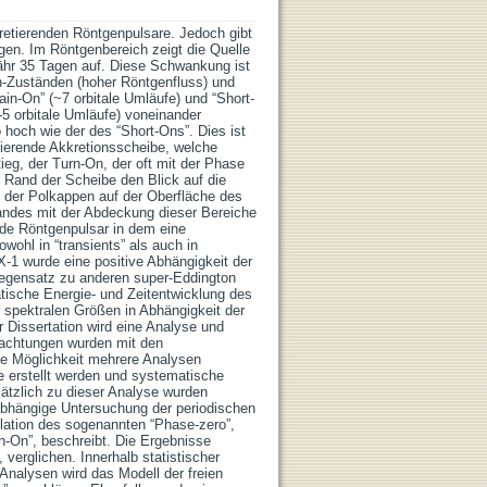
retierenden Röntgenpulsare. Jedoch gibt
gen. Im Röntgenbereich zeigt die Quelle
fähr 35 Tagen auf. Diese Schwankung ist
-Zuständen (hoher Röntgenfluss) und
in-On” (~7 orbitale Umläufe) und “Short-
-5 orbitale Umläufe) voneinander
 hoch wie der des “Short-Ons”. Dies ist
dierende Akkretionsscheibe, welche
ieg, der Turn-On, der oft mit der Phase
e Rand der Scheibe den Blick auf die
he der Polkappen auf der Oberfläche des
ndes mit der Abdeckung dieser Bereiche
ende Röntgenpulsar in dem eine
wohl in “transients” als auch in
X-1 wurde eine positive Abhängigkeit der
 Gegensatz zu anderen super-Eddington
atische Energie- und Zeitentwicklung des
 spektralen Größen in Abhängigkeit der
 Dissertation wird eine Analyse und
bachtungen wurden mit den
ie Möglichkeit mehrere Analysen
e erstellt werden und systematische
ätzlich zu dieser Analyse wurden
nabhängige Untersuchung der periodischen
olation des sogenannten “Phase-zero”,
-On”, beschreibt. Die Ergebnisse
verglichen. Innerhalb statistischer
 Analysen wird das Modell der freien