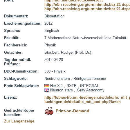
(URI):
http://hdl.handle.net/10900/49699
http://nbn-resolving.org/urn:nbn:de:bsz:21-dsp
http://nbn-resolving.org/urn:nbn:de:bsz:21-dsp
Dokumentart:
Dissertation
Erscheinungsdatum:
2012
Sprache:
Englisch
Fakultät:
7 Mathematisch-Naturwissenschaftliche Fakultät
Fachbereich:
Physik
Gutachter:
Staubert, Rüdiger (Prof. Dr.)
Tag der mündl.
2012-04-20
Prüfung:
DDC-Klassifikation:
530 - Physik
Schlagworte:
Neutronenstern , Röntgenastronomie
Freie Schlagwörter:
Her X-1 , RXTE , INTEGRAL
Neutron stars , X-ray Astronomy
Lizenz:
http://tobias-lib.uni-tuebingen.de/doku/lic_mi
tuebingen.de/doku/lic_mit_pod.php?la=en
Gedruckte Kopie
Print-on-Demand
bestellen:
Zur Langanzeige