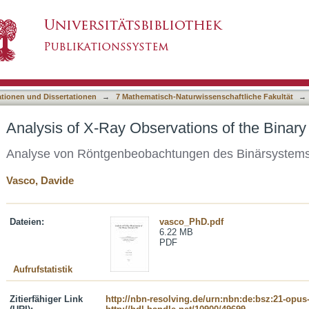
tions of the Binary Hercules X-1
asiert)
ationen und Dissertationen
→
7 Mathematisch-Naturwissenschaftliche Fakultät
→
Analysis of X-Ray Observations of the Binary
Analyse von Röntgenbeobachtungen des Binärsystems
Vasco, Davide
Dateien:
vasco_PhD.pdf
6.22 MB
PDF
Aufrufstatistik
Zitierfähiger Link
http://nbn-resolving.de/urn:nbn:de:bsz:21-opus