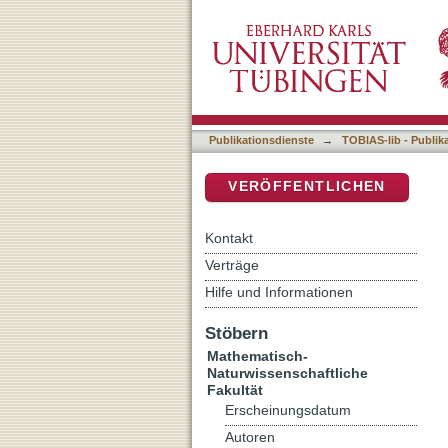
Analysis of X-Ray Observa
DSpace Repositorium (Manakin b
Publikationsdienste
→
TOBIAS-lib - Publik
VERÖFFENTLICHEN
Kontakt
Verträge
Hilfe und Informationen
Stöbern
Mathematisch-
Naturwissenschaftliche
Fakultät
Erscheinungsdatum
Autoren