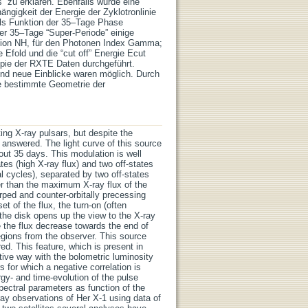
s” zu erklären. Ebenfalls wurde eine
ängigkeit der Energie der Zyklotronlinie
 als Funktion der 35–Tage Phase
der 35–Tage “Super-Periode” einige
rption NH, für den Photonen Index Gamma;
e Efold und die “cut off” Energie Ecut
opie der RXTE Daten durchgeführt.
 und neue Einblicke waren möglich. Durch
ine bestimmte Geometrie der
ng X-ray pulsars, but despite the
e answered. The light curve of this source
bout 35 days. This modulation is well
es (high X-ray flux) and two off-states
al cycles), separated by two off-states
er than the maximum X-ray flux of the
warped and counter-orbitally precessing
t of the flux, the turn-on (often
 the disk opens up the view to the X-ray
e the flux decrease towards the end of
regions from the observer. This source
ed. This feature, which is present in
itive way with the bolometric luminosity
s for which a negative correlation is
gy- and time-evolution of the pulse
spectral parameters as function of the
ray observations of Her X-1 using data of