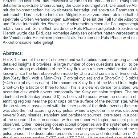
Präzession diskutiert, das entwickelt wurde um die Variation des “Pulsprofil
detaillierte spektrale Untersuchung der Quelle durchgeführt. Die positive Abh
mit der bolometrischen Helligkeit wurde bestätigt und spektrale Parameter
untersucht. Das Letztere bietet die Möglichkeit zu verstehen, ob innerhalb 
spektrale Größen Veränderungen aufweisen. Dies ist der Fall für die Abso
und für die Intensität der Eisenlinie. Andererseits bleiben die Faltungsenergi
relativ konstant. Schließlich wurde eine Puls Phasen aufgelöste Spektrosk
Hiermit wurde das Bild, das vorherige Analysen geliefert hatten verbessert
die Variation der Eisenlinien Intensität als Funktion der Puls Phase wird e
Akkretionssäule nahe gelegt.
Abstract:
Her X-1 is one of the most observed and well-studied sources among accreti
detailed insights it provides, a large number of open questions are still to b
shows a strong modulation of the X-ray flux with a super-orbital period of a
known since the first observation made by Uhuru and consists of two on-stat
(low X-ray flux), with a Main-On (~7 orbital cycles) and a Short-On (~5 orbit
(~4÷5 orbital cycles each). The maximum X-ray flux of the Main-On is high
Short-On by a factor of three to four. This is a clear evidence for a tilted, 
accretion disk which covers temporarily the X-ray emission regions. The onse
identified with 35 day phase 0.0), is believed to occur when the outer rim of
emitting regions near the polar caps on the surface of the neutron star, whil
the on-states is associated with the inner parts of the disk covering these 
was also the first accreting X-ray pulsar where a cyclotron line was discover
several X-ray binaries, transient and persistent sources, correlates in a pos
of the source. This is in contrast with other super-Eddington transient pulsar
observed. Other interesting observational properties are the systematic ener
profiles as function of the 35 day phase and the particular evolution of the 
pulse phase. The dissertation presents the analysis and interpretation of X-