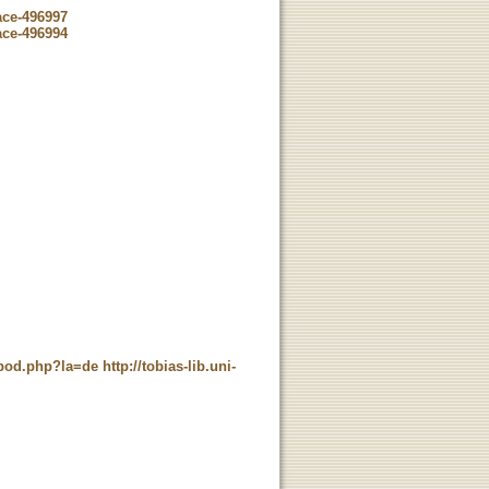
ace-496997
ace-496994
t_pod.php?la=de
http://tobias-lib.uni-