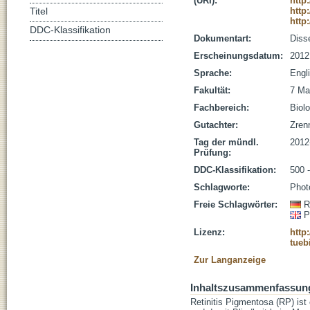
(URI):
http
http
Titel
http
DDC-Klassifikation
Dokumentart:
Disse
Erscheinungsdatum:
2012
Sprache:
Engl
Fakultät:
7 Ma
Fachbereich:
Biolo
Gutachter:
Zrenn
Tag der mündl.
2012
Prüfung:
DDC-Klassifikation:
500 
Schlagworte:
Phot
Freie Schlagwörter:
R
P
Lizenz:
http
tueb
Zur Langanzeige
Inhaltszusammenfassun
Retinitis Pigmentosa (RP) ist