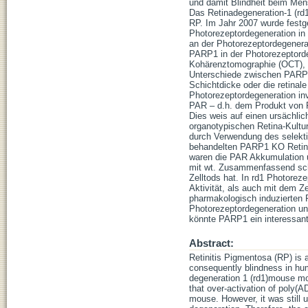
und damit Blindheit beim Men
Das Retinadegeneration-1 (rd
RP. Im Jahr 2007 wurde festg
Photorezeptordegeneration in
an der Photorezeptordegenerati
PARP1 in der Photorezeptorde
Kohärenztomographie (OCT), S
Unterschiede zwischen PARP1 K
Schichtdicke oder die retinal
Photorezeptordegeneration in
PAR – d.h. dem Produkt von PA
Dies weis auf einen ursächl
organotypischen Retina-Kultu
durch Verwendung des selekti
behandelten PARP1 KO Retina 
waren die PAR Akkumulation un
mit wt. Zusammenfassend sche
Zelltods hat. In rd1 Photore
Aktivität, als auch mit dem 
pharmakologisch induzierten 
Photorezeptordegeneration un
könnte PARP1 ein interessant
Abstract:
Retinitis Pigmentosa (RP) is 
consequently blindness in hum
degeneration 1 (rd1)mouse mo
that over-activation of poly(
mouse. However, it was still