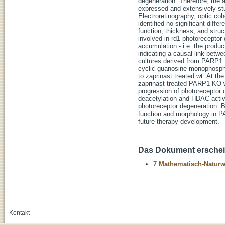
degeneration. Therefore, the 
expressed and extensively stu
Electroretinography, optic c
identified no significant diff
function, thickness, and stru
involved in rd1 photorecepto
accumulation - i.e. the produc
indicating a causal link betw
cultures derived from PARP1 K
cyclic guanosine monophospha
to zaprinast treated wt. At t
zaprinast treated PARP1 KO w
progression of photoreceptor c
deacetylation and HDAC activ
photoreceptor degeneration. B
function and morphology in P
future therapy development.
Das Dokument erschein
7 Mathematisch-Naturwi
Kontakt