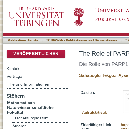
The Role of PARP1 in cGMP Mediated Photo
DSpace Repositorium (Manakin basiert)
Publikationsdienste
→
TOBIAS-lib - Publikationen und Dissertationen
→
7 
The Role of PARP
VERÖFFENTLICHEN
Die Rolle von PARP1 
Kontakt
Sahaboglu Tekgöz, Ayse
Verträge
Hilfe und Informationen
Dateien:
Stöbern
Mathematisch-
Naturwissenschaftliche
Fakultät
Aufrufstatistik
Erscheinungsdatum
Zitierfähiger Link
http
Autoren