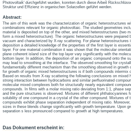
Photovoltaik' durchgeführt wurden, konnten durch diese Arbeit Rückschl
Struktur und Effizienz in organischen Solarzellen geführt werden.
Abstract:
The aim of this work was the characterization of organic heterostructures wi
combinations relevant for organic photovoltaic. The studied geometries inclu
material is deposited on top of the other, and mixed heterostructures (two m
form a mixed heterostructure). The organic heterostructures were prepared b
vacuum and characterized by X-ray scattering. For planar heterostructures i
deposition a detailed knowledge of the properties of the first layer is essenti
layer. For one material combination it was shown that the molecular orientati
plane coherent island size of the top layer vary significantly with the molecul
bottom layer. In addition, the deposition of an organic compound onto the s
may lead to smoothing at the interface. The observed smoothing for crystall
fundamentally different mechanism than the smoothing observed in growth o
for growth of organic mixed heterostructures is if both compounds intermix 
Based on results from X-ray scattering the following conclusions on mixed 
strong interaction between hydrocarbons and similar perfluorinated compoun
molecular mixed complexes both for structurally nearly equivalent compounds 
compounds. In films with a molar mixing ratio deviating from 1:1, phase se
and the pure structures is observed. Mixtures of different phthalocyanines f
solubility of one compound in a crystal of the other compound. Mixtures of
compounds exhibit phase separation independent of mixing ratio. Moreover, 
sizes in these blends change significantly with growth temperature. Upon g
separation s less pronounced compared to growth at high temperatures.
Das Dokument erscheint in: