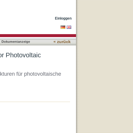
s
Einloggen
« zurück
Dokumentanzeige
or Photovoltaic
uren für photovoltaische