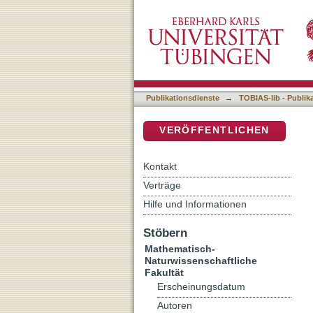
Growth Studies of Organic
DSpace Repositorium (Manakin b
Publikationsdienste
→
TOBIAS-lib - Publik
VERÖFFENTLICHEN
Kontakt
Verträge
Hilfe und Informationen
Stöbern
Mathematisch-
Naturwissenschaftliche
Fakultät
Erscheinungsdatum
Autoren