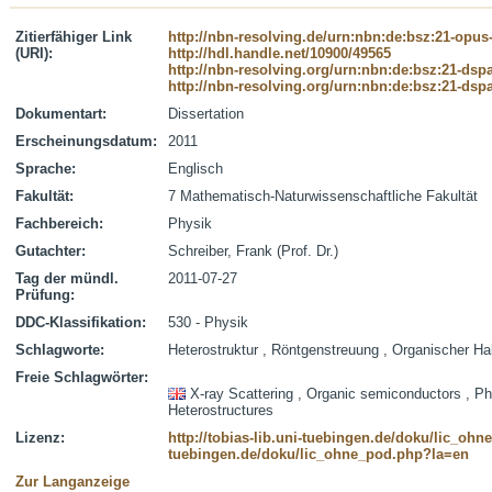
Zitierfähiger Link
http://nbn-resolving.de/urn:nbn:de:bsz:21-opus
(URI):
http://hdl.handle.net/10900/49565
http://nbn-resolving.org/urn:nbn:de:bsz:21-dsp
http://nbn-resolving.org/urn:nbn:de:bsz:21-dsp
Dokumentart:
Dissertation
Erscheinungsdatum:
2011
Sprache:
Englisch
Fakultät:
7 Mathematisch-Naturwissenschaftliche Fakultät
Fachbereich:
Physik
Gutachter:
Schreiber, Frank (Prof. Dr.)
Tag der mündl.
2011-07-27
Prüfung:
DDC-Klassifikation:
530 - Physik
Schlagworte:
Heterostruktur , Röntgenstreuung , Organischer Hal
Freie Schlagwörter:
X-ray Scattering , Organic semiconductors , Pho
Heterostructures
Lizenz:
http://tobias-lib.uni-tuebingen.de/doku/lic_oh
tuebingen.de/doku/lic_ohne_pod.php?la=en
Zur Langanzeige