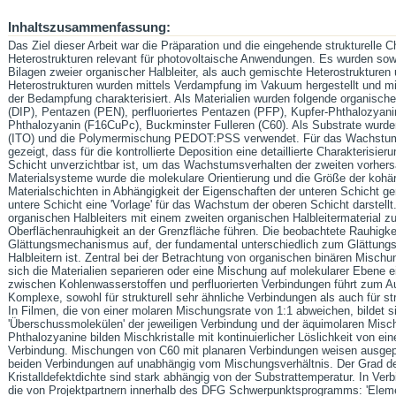
Inhaltszusammenfassung:
Das Ziel dieser Arbeit war die Präparation und die eingehende strukturelle 
Heterostrukturen relevant für photovoltaische Anwendungen. Es wurden sowo
Bilagen zweier organischer Halbleiter, als auch gemischte Heterostrukturen
Heterostrukturen wurden mittels Verdampfung im Vakuum hergestellt und m
der Bedampfung charakterisiert. Als Materialien wurden folgende organische
(DIP), Pentazen (PEN), perfluoriertes Pentazen (PFP), Kupfer-Phthalozyanin
Phthalozyanin (F16CuPc), Buckminster Fulleren (C60). Als Substrate wurden
(ITO) und die Polymermischung PEDOT:PSS verwendet. Für das Wachstum 
gezeigt, dass für die kontrollierte Deposition eine detaillierte Charakterisie
Schicht unverzichtbar ist, um das Wachstumsverhalten der zweiten vorher
Materialsysteme wurde die molekulare Orientierung und die Größe der kohäre
Materialschichten in Abhängigkeit der Eigenschaften der unteren Schicht g
untere Schicht eine 'Vorlage' für das Wachstum der oberen Schicht darste
organischen Halbleiters mit einem zweiten organischen Halbleitermaterial zu
Oberflächenrauhigkeit an der Grenzfläche führen. Die beobachtete Rauhigke
Glättungsmechanismus auf, der fundamental unterschiedlich zum Glättun
Halbleitern ist. Zentral bei der Betrachtung von organischen binären Misch
sich die Materialien separieren oder eine Mischung auf molekularer Ebene 
zwischen Kohlenwasserstoffen und perfluorierten Verbindungen führt zum A
Komplexe, sowohl für strukturell sehr ähnliche Verbindungen als auch für st
In Filmen, die von einer molaren Mischungsrate von 1:1 abweichen, bildet
'Überschussmolekülen' der jeweiligen Verbindung und der äquimolaren Mis
Phthalozyanine bilden Mischkristalle mit kontinuierlicher Löslichkeit von ein
Verbindung. Mischungen von C60 mit planaren Verbindungen weisen ausge
beiden Verbindungen auf unabhängig vom Mischungsverhältnis. Der Grad 
Kristalldefektdichte sind stark abhängig von der Substrattemperatur. In Ve
die von Projektpartnern innerhalb des DFG Schwerpunktsprogramms: 'Elem