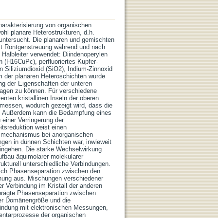
Charakterisierung von organischen
hl planare Heterostrukturen, d.h.
 untersucht. Die planaren und gemischten
it Röntgenstreuung während und nach
 Halbleiter verwendet: Diindenoperylen
 (H16CuPc), perfluoriertes Kupfer-
 Siliziumdioxid (SiO2), Indium-Zinnoxid
der planaren Heteroschichten wurde
rung der Eigenschaften der unteren
sagen zu können. Für verschiedene
nten kristallinen Inseln der oberen
emessen, wodurch gezeigt wird, dass die
llt. Außerdem kann die Bedampfung eines
 einer Verringerung der
itsreduktion weist einen
gsmechanismus bei anorganischen
ungen in dünnen Schichten war, inwieweit
eingehen. Die starke Wechselwirkung
ufbau äquimolarer molekularer
rukturell unterschiedliche Verbindungen.
 sich Phasenseparation zwischen den
chung aus. Mischungen verschiedener
er Verbindung im Kristall der anderen
prägte Phasenseparation zwischen
der Domänengröße und die
rbindung mit elektronischen Messungen,
entarprozesse der organischen