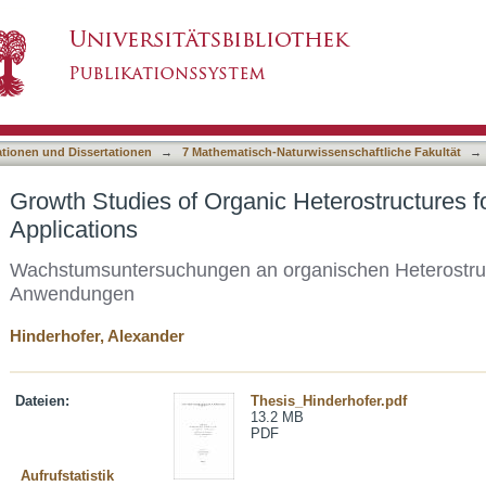
 Heterostructures for Photovoltaic Application
asiert)
ationen und Dissertationen
→
7 Mathematisch-Naturwissenschaftliche Fakultät
→
Growth Studies of Organic Heterostructures f
Applications
Wachstumsuntersuchungen an organischen Heterostrukt
Anwendungen
Hinderhofer, Alexander
Dateien:
Thesis_Hinderhofer.pdf
13.2 MB
PDF
Aufrufstatistik