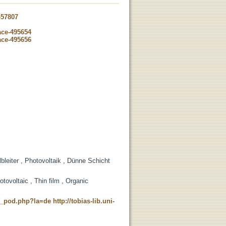
-57807
ace-495654
ace-495656
bleiter , Photovoltaik , Dünne Schicht
tovoltaic , Thin film , Organic
ne_pod.php?la=de
http://tobias-lib.uni-