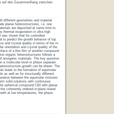
üsse auf den Zusammenhang zwischen
th different geometries and material
de planar heterostructures, i.e. one
aterials are deposited at same time to
y thermal evaporation in ultra high
t was shown that for controlled
al to predict the growth behavior of top
on and crystal quality in terms of the in-
ar orientation and crystal quality of the
urface of a thin film of another compound
ine organic heterostructures follows a
f anorganic materials. The key question
on a molecular level or phase separate.
heterostructure growth can be drawn: The
ds leads to the formation of equimolar
as well as for structurally different
paration between the equimolar mixtures
orm solid solutions with continuous
 the spherical compound C60 with planar
the coherently ordered in-plane island
rowth at low temperatures, the phase