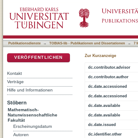
Atomic spin coherence in superconducting m
DSpace Repositorium (Manakin basiert)
Publikationsdienste
→
TOBIAS-lib - Publikationen und Dissertationen
→
7 
Zur Kurzanzeige
VERÖFFENTLICHEN
dc.contributor.advisor
Kontakt
dc.contributor.author
Verträge
dc.date.accessioned
Hilfe und Informationen
dc.date.accessioned
Stöbern
dc.date.available
Mathematisch-
Naturwissenschaftliche
dc.date.available
Fakultät
dc.date.issued
Erscheinungsdatum
dc.identifier.other
Autoren