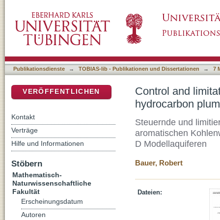
Control and limitations of microbial degrada
DSpace Repositorium (Manakin basiert)
2-D model aquifers
Publikationsdienste
→
TOBIAS-lib - Publikationen und Dissertationen
→
7 
Control and limita
VERÖFFENTLICHEN
hydrocarbon plum
Kontakt
Steuernde und limitie
Verträge
aromatischen Kohlenw
D Modellaquiferen
Hilfe und Informationen
Stöbern
Bauer, Robert
Mathematisch-
Naturwissenschaftliche
Fakultät
Dateien:
Erscheinungsdatum
Autoren