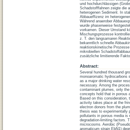
und hochdurchlässigen (Grobs
Schadstofffahnen zeigte die 
heterogenen Sediment. In sta
Abbaueffizenz im heterogene
Während anaerober Abbauexpe
wurde phasenweise festgestell
vorkamen. Dieser Umstand kön
Mischungsprozesse kontrollier
z. T. den langsamaren Reaktio
bekanntlich schnelle Abbauki
reaktionskinetische Prozesse
mikrobiellen Schadstoffabbaus
zusätzliche limitierende Fakt
Abstract:
Several hundred thousand grou
monoaromatic hydrocarbons s
as a major drinking water res
necessary. Among the processe
contaminant plumes, only the 
concepts hold that in porous a
Based on this consideration, t
activity takes place at the f
electron donors from the plum
thesis was to experimentally 
pollutants in porous media is 
degradation-limiting factors.
microcosms. Aerobic (Pseudom
aromaticum strain EbN1) degr