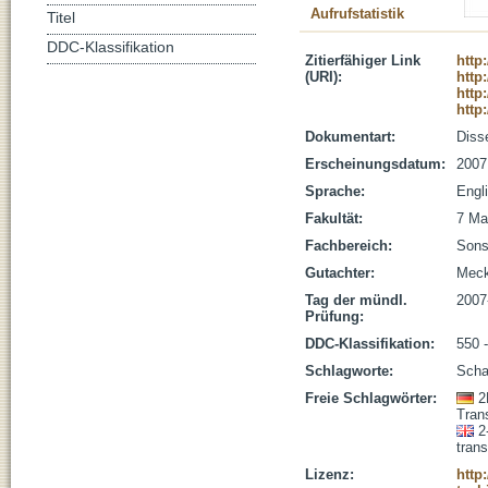
Aufrufstatistik
Titel
DDC-Klassifikation
Zitierfähiger Link
http
(URI):
http
http
http
Dokumentart:
Disse
Erscheinungsdatum:
2007
Sprache:
Engl
Fakultät:
7 Ma
Fachbereich:
Sons
Gutachter:
Meck
Tag der mündl.
2007
Prüfung:
DDC-Klassifikation:
550 
Schlagworte:
Scha
Freie Schlagwörter:
2
Tran
2
tran
Lizenz:
http