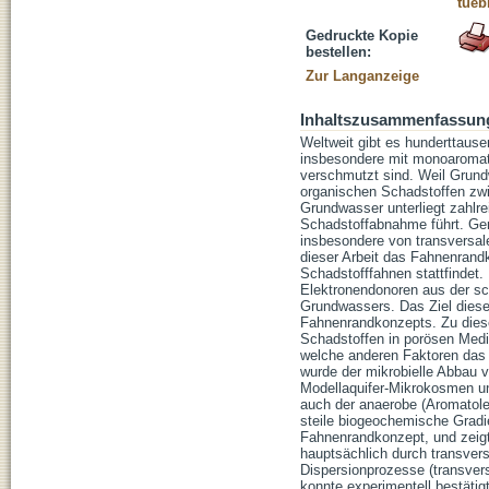
tueb
Gedruckte Kopie
bestellen:
Zur Langanzeige
Inhaltszusammenfassun
Weltweit gibt es hunderttaus
insbesondere mit monoaromati
verschmutzt sind. Weil Grundw
organischen Schadstoffen zwin
Grundwasser unterliegt zahlre
Schadstoffabnahme führt. Gem
insbesondere von transversal
dieser Arbeit das Fahnenrand
Schadstofffahnen stattfindet
Elektronendonoren aus der sc
Grundwassers. Das Ziel dieser
Fahnenrandkonzepts. Zu diese
Schadstoffen in porösen Medie
welche anderen Faktoren das 
wurde der mikrobielle Abbau v
Modellaquifer-Mikrokosmen u
auch der anaerobe (Aromato
steile biogeochemische Gradi
Fahnenrandkonzept, und zeig
hauptsächlich durch transversa
Dispersionprozesse (transver
konnte experimentell bestätig