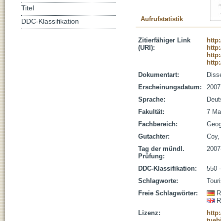
Titel
Aufrufstatistik
DDC-Klassifikation
Zitierfähiger Link
http
(URI):
http
http
http
Dokumentart:
Disse
Erscheinungsdatum:
2007
Sprache:
Deut
Fakultät:
7 Ma
Fachbereich:
Geog
Gutachter:
Coy, 
Tag der mündl.
2007
Prüfung:
DDC-Klassifikation:
550 
Schlagworte:
Tour
Freie Schlagwörter:
R
R
Lizenz:
http
tueb