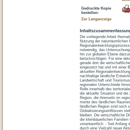
Gedruckte Kopie
bestellen:
Zur Langanzeige
Inhaltszusammenfassun
Die vorliegende Arbeit themati
Nutzung der naturräumlichen 
Regionalentwicklungsprozesse
notwendig, das Untersuchungsg
hin zur globalen Ebene darzu
berücksichtigen. Für eine det
gerade dort die wirtschaftlic
eingesetzt hat und mit einer
aktuellen Regionalentwicklung
nachhaltige ländliche Entwick
Landwirtschaft und Tourismus 
regionalen Unterschiede hinsic
Rolle innerhalb des territori
die aktuelle Situation und di
Region, die ihrerseits im regi
mente des ländlichen Raumes 
ländlichen Region sind noch s
Globalisierungseinflüssen ste
bleiben. Die wirtschaftliche 
die kleinbäuerlichen Familien
verantwortlich: - Seit Anfang 
durch eine Vielzahl neuer Ak