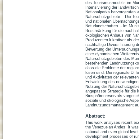
des Tourismusmodells im Muniz
Intensivierung der landwirtsch
Nationalparks hervorgerufen w
Naturschutzgebiete. - Die To
und nationalen Übernachtungst
Naturlandschaften. - Im Muniz
Beschränkung für die nachhalt
ökologischen Anbaus von Nahr
Produzenten lukrativer als de
nachhaltige Diversifizierung 
Bewertung der Untersuchungser
einer dynamischen Weiterentwi
Naturschutzgebieten des Muni
bestehenden Landnutzungskon
dass die Probleme der regiona
lösen sind. Die regionale Diff
und Aktivitäten der relevant
Entwicklung des notwendigen 
Nutzung der Naturschutzgebi
angepasste Strategie für die 
Biosphärenreservats vorgesch
soziale und ökologische Aspek
Landnutzungsmanagement auf r
Abstract:
This work analyses recent eco
the Venezuelan Andes. It was 
national and even global level 
development processes of rura