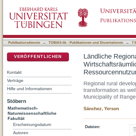
Ländliche Regionalentwicklung in den venez
DSpace Repositorium (Manakin basiert)
Strukturwandel und nachhaltige Ressourcenn
Publikationsdienste
→
TOBIAS-lib - Publikationen und Dissertationen
→
7 
Ländliche Region
VERÖFFENTLICHEN
Wirtschaftsräumli
Ressourcennutzun
Kontakt
Verträge
Regional rural devel
Hilfe und Informationen
transformation as well
Municipality of Range
Stöbern
Mathematisch-
Sánchez, Yerson
Naturwissenschaftliche
Fakultät
Erscheinungsdatum
Dateien:
Autoren