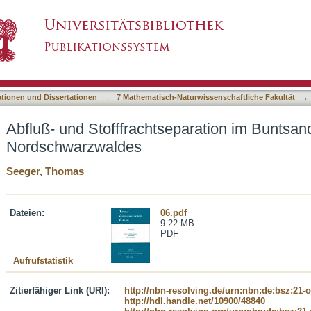
eparation im Buntsandstein des Nordschwarzwa
asiert)
ationen und Dissertationen
→
7 Mathematisch-Naturwissenschaftliche Fakultät
→
Abfluß- und Stofffrachtseparation im Buntsan
Nordschwarzwaldes
Seeger, Thomas
Dateien:
06.pdf
9.22 MB
PDF
Aufrufstatistik
Zitierfähiger Link (URI):
http://nbn-resolving.de/urn:nbn:de:bsz:21-
http://hdl.handle.net/10900/48840