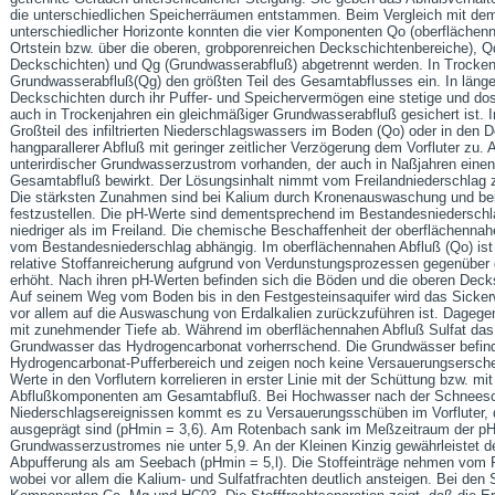
die unterschiedlichen Speicherräumen entstammen. Beim Vergleich mit dem
unterschiedlicher Horizonte konnten die vier Komponenten Qo (oberflächen
Ortstein bzw. über die oberen, grobporenreichen Deckschichtenbereiche), Qd
Deckschichten) und Qg (Grundwasserabfluß) abgetrennt werden. In Trocken
Grundwasserabfluß(Qg) den größten Teil des Gesamtabflusses ein. In länge
Deckschichten durch ihr Puffer- und Speichervermögen eine stetige und do
auch in Trockenjahren ein gleichmäßiger Grundwasserabfluß gesichert ist. In
Großteil des infiltrierten Niederschlagswassers im Boden (Qo) oder in den 
hangparallerer Abfluß mit geringer zeitlicher Verzögerung dem Vorfluter zu.
unterirdischer Grundwasserzustrom vorhanden, der auch in Naßjahren eine
Gesamtabfluß bewirkt. Der Lösungsinhalt nimmt vom Freilandniederschlag 
Die stärksten Zunahmen sind bei Kalium durch Kronenauswaschung und bei 
festzustellen. Die pH-Werte sind dementsprechend im Bestandesniederschl
niedriger als im Freiland. Die chemische Beschaffenheit der oberflächenn
vom Bestandesniederschlag abhängig. Im oberflächennahen Abfluß (Qo) ist d
relative Stoffanreicherung aufgrund von Verdunstungsprozessen gegenübe
erhöht. Nach ihren pH-Werten befinden sich die Böden und die oberen Decks
Auf seinem Weg vom Boden bis in den Festgesteinsaquifer wird das Sicke
vor allem auf die Auswaschung von Erdalkalien zurückzuführen ist. Dagegen
mit zunehmender Tiefe ab. Während im oberflächennahen Abfluß Sulfat das d
Grundwasser das Hydrogencarbonat vorherrschend. Die Grundwässer befind
Hydrogencarbonat-Pufferbereich und zeigen noch keine Versauerungsersche
Werte in den Vorflutern korrelieren in erster Linie mit der Schüttung bzw. mi
Abflußkomponenten am Gesamtabfluß. Bei Hochwasser nach der Schneesc
Niederschlagsereignissen kommt es zu Versauerungsschüben im Vorfluter, 
ausgeprägt sind (pHmin = 3,6). Am Rotenbach sank im Meßzeitraum der pH
Grundwasserzustromes nie unter 5,9. An der Kleinen Kinzig gewährleistet 
Abpufferung als am Seebach (pHmin = 5,l). Die Stoffeinträge nehmen vom F
wobei vor allem die Kalium- und Sulfatfrachten deutlich ansteigen. Bei den