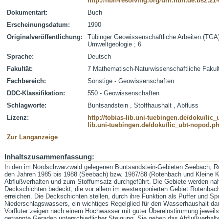
http://nbn-resolving.org/urn:nbn:de:bsz:21
Dokumentart:
Buch
Erscheinungsdatum:
1990
Originalveröffentlichung:
Tübinger Geowissenschaftliche Arbeiten (TGA) 
Umweltgeologie ; 6
Sprache:
Deutsch
Fakultät:
7 Mathematisch-Naturwissenschaftliche Fakul
Fachbereich:
Sonstige - Geowissenschaften
DDC-Klassifikation:
550 - Geowissenschaften
Schlagworte:
Buntsandstein , Stoffhaushalt , Abfluss
Lizenz:
http://tobias-lib.uni-tuebingen.de/doku/li
lib.uni-tuebingen.de/doku/lic_ubt-nopod.p
Zur Langanzeige
Inhaltszusammenfassung:
In den im Nordschwarzwald gelegenen Buntsandstein-Gebieten Seebach, Ro
den Jahren 1985 bis 1988 (Seebach) bzw. 1987/88 (Rotenbach und Kleine 
Abflußverhalten und zum Stoffumsatz durchgeführt. Die Gebiete werden nah
Deckschichten bedeckt, die vor allem im westexponierten Gebiet Rotenbac
erreichen. Die Deckschichten stellen, durch ihre Funktion als Puffer und Spei
Niederschlagswassers, ein wichtiges Regelglied für den Wasserhaushalt dar
Vorfluter zeigen nach einem Hochwasser mit guter Übereinstimmung jeweils 
getrennte Geraden unterschiedlicher Steigung. Sie geben das Abflußverhal