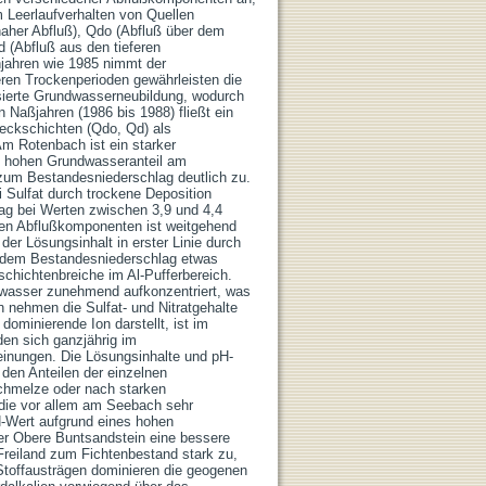
 Leerlaufverhalten von Quellen
naher Abfluß), Qdo (Abfluß über dem
 (Abfluß aus den tieferen
jahren wie 1985 nimmt der
ren Trockenperioden gewährleisten die
sierte Grundwasserneubildung, wodurch
 Naßjahren (1986 bis 1988) fließt ein
Deckschichten (Qdo, Qd) als
 Am Rotenbach ist ein starker
n hohen Grundwasseranteil am
zum Bestandesniederschlag deutlich zu.
Sulfat durch trockene Deposition
ag bei Werten zwischen 3,9 und 4,4
ahen Abflußkomponenten ist weitgehend
er Lösungsinhalt in erster Linie durch
r dem Bestandesniederschlag etwas
chichtenbreiche im Al-Pufferbereich.
rwasser zunehmend aufkonzentriert, was
 nehmen die Sulfat- und Nitratgehalte
ominierende Ion darstellt, ist im
en sich ganzjährig im
inungen. Die Lösungsinhalte und pH-
t den Anteilen der einzelnen
hmelze oder nach starken
die vor allem am Seebach sehr
-Wert aufgrund eines hohen
der Obere Buntsandstein eine bessere
reiland zum Fichtenbestand stark zu,
 Stoffausträgen dominieren die geogenen