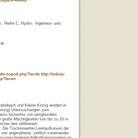
-dspace-488402
: Reihe C, Hydro-, Ingenieur- und
tät
c_ubt-nopod.php?la=de
http://tobias-
hp?la=en
tenbach und Kleine Kinzig wurden in
Kinzig) Untersuchungen zum
ezu lückenlos von periglazialen
h große Mächtigkeiten von bis zu 10 m
cher des infiltrierten
. Die Trockenwetter-Leerlaufkurven der
vier angenäherte, zeitlich voneinander
ten verschiedener Abflußkomponenten an,