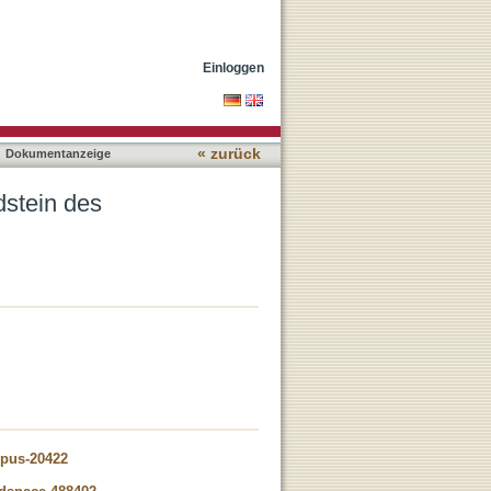
ldes
Einloggen
« zurück
Dokumentanzeige
dstein des
opus-20422