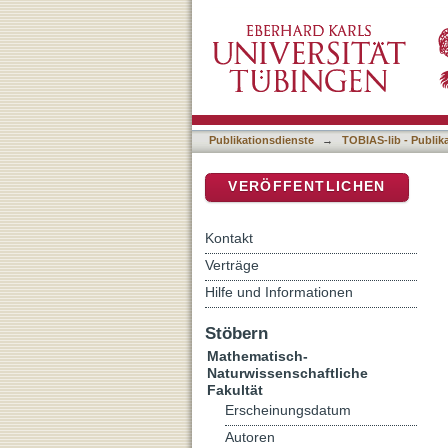
Abfluß- und Stofffrachts
DSpace Repositorium (Manakin b
Publikationsdienste
→
TOBIAS-lib - Publik
VERÖFFENTLICHEN
Kontakt
Verträge
Hilfe und Informationen
Stöbern
Mathematisch-
Naturwissenschaftliche
Fakultät
Erscheinungsdatum
Autoren