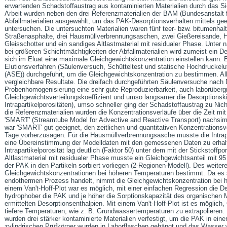
erwartenden Schadstoffaustrag aus kontaminierten Materialien durch das S
Arbeit wurden neben den drei Referenzmaterialien der BAM (Bundesanstalt 
Abfallmaterialien ausgewählt, um das PAK-Desorptionsverhalten mittels ge
untersuchen. Die untersuchten Materialien waren fünf teer- bzw. bitumenhal
Straßenasphalte, drei Hausmüllverbrennungsaschen, zwei Gießereisande, H
Gleisschotter und ein sandiges Altlastmaterial mit residualer Phase. Unter
bei größeren Schichtmächtigkeiten der Abfallmaterialien wird zumeist ein De
sich im Eluat eine maximale Gleichgewichtskonzentration einstellen kann.
Elutionsverfahren (Säulenversuch, Schütteltest und statische Hochdruckelut
(ASE)) durchgeführt, um die Gleichgewichtskonzentration zu bestimmen. All
vergleichbare Resultate. Die dreifach durchgeführten Säulenversuche nach 
Probenhomogenisierung eine sehr gute Reproduzierbarkeit, auch laborübergre
Gleichgewichtsverteilungskoeffizient und umso langsamer die Desorptionsk
Intrapartikelporositäten), umso schneller ging der Schadstoffaustrag zu Ni
die Referenzmaterialien wurden die Konzentrationsverläufe über die Zeit m
'SMART' (Streamtube Model for Advective and Reactive Transport) nachsimul
war 'SMART' gut geeignet, den zeitlichen und quantitativen Konzentrationsv
Tage vorherzusagen. Für die Hausmüllverbrennungsasche musste die Intrap
eine Übereinstimmung der Modelldaten mit den gemessenen Daten zu erhal
Intrapartikelporosität lag deutlich (Faktor 50) unter dem mit der Stickstof
Altlastmaterial mit residualer Phase musste ein Gleichgewichtsanteil mit 9
der PAK in den Partikeln sorbiert vorliegen (2-Regionen-Modell). Des weite
Gleichgewichtskonzentrationen bei höheren Temperaturen bestimmt. Da es s
endothermen Prozess handelt, nimmt die Gleichgewichtskonzentration bei h
einem Van't-Hoff-Plot war es möglich, mit einer einfachen Regression die 
hydrophober die PAK und je höher die Sorptionskapazität des organischen 
ermittelten Desorptionsenthalpien. Mit einem Van't-Hoff-Plot ist es möglich
tiefere Temperaturen, wie z. B. Grundwassertemperaturen zu extrapolieren.
wurden drei stärker kontaminierte Materialien verfestigt, um die PAK in einer
zylindrischen Prüfkörper wurden in Laborflaschen gehängt und das Wasser w