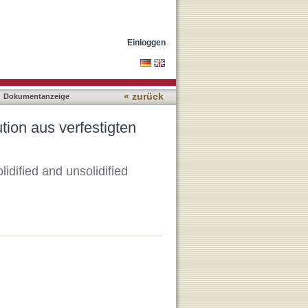
nverfestigten
Einloggen
« zurück
Dokumentanzeige
tion aus verfestigten
idified and unsolidified