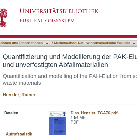
lierung der PAK-Elution aus verfestigten und u
asiert)
ationen und Dissertationen
→
7 Mathematisch-Naturwissenschaftliche Fakultät
→
Quantifizierung und Modellierung der PAK-Elu
und unverfestigten Abfallmaterialien
Quantification and modelling of the PAH-Elution from sol
waste materials
Henzler, Rainer
Dateien:
Diss_Henzler_TGA76.pdf
1.54 MB
PDF
Aufrufstatistik