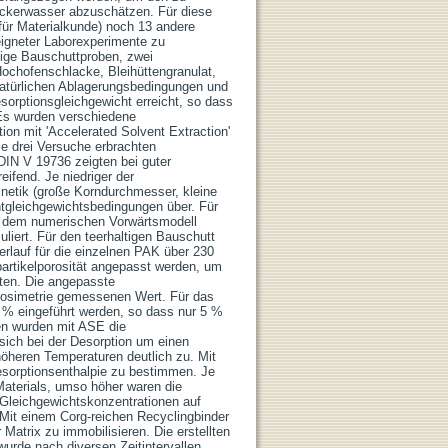
ickerwasser abzuschätzen. Für diese
für Materialkunde) noch 13 andere
eigneter Laborexperimente zu
tige Bauschuttproben, zwei
ochofenschlacke, Bleihüttengranulat,
 natürlichen Ablagerungsbedingungen und
sorptionsgleichgewicht erreicht, so dass
 Es wurden verschiedene
ion mit 'Accelerated Solvent Extraction'
e drei Versuche erbrachten
DIN V 19736 zeigten bei guter
ifend. Je niedriger der
inetik (große Korndurchmesser, kleine
chtgleichgewichtsbedingungen über. Für
it dem numerischen Vorwärtsmodell
iert. Für den teerhaltigen Bauschutt
erlauf für die einzelnen PAK über 230
artikelporosität angepasst werden, um
ten. Die angepasste
fporosimetrie gemessenen Wert. Für das
5 % eingeführt werden, so dass nur 5 %
ren wurden mit ASE die
ich bei der Desorption um einen
öheren Temperaturen deutlich zu. Mit
Desorptionsenthalpie zu bestimmen. Je
Materials, umso höher waren die
, Gleichgewichtskonzentrationen auf
 Mit einem Corg-reichen Recyclingbinder
 Matrix zu immobilisieren. Die erstellten
urde nach diversen Zeitintervallen