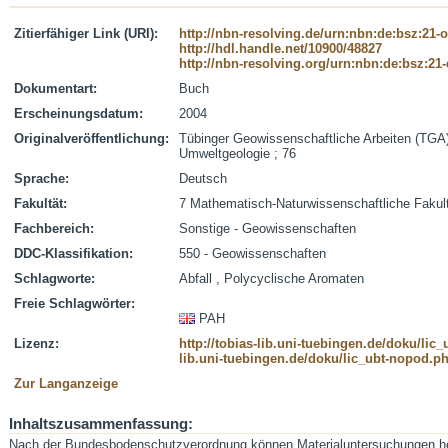
Zitierfähiger Link (URI):
http://nbn-resolving.de/urn:nbn:de:bsz:21-
http://hdl.handle.net/10900/48827
http://nbn-resolving.org/urn:nbn:de:bsz:21
Dokumentart:
Buch
Erscheinungsdatum:
2004
Originalveröffentlichung:
Tübinger Geowissenschaftliche Arbeiten (TGA) 
Umweltgeologie ; 76
Sprache:
Deutsch
Fakultät:
7 Mathematisch-Naturwissenschaftliche Fakul
Fachbereich:
Sonstige - Geowissenschaften
DDC-Klassifikation:
550 - Geowissenschaften
Schlagworte:
Abfall , Polycyclische Aromaten
Freie Schlagwörter:
PAH
Lizenz:
http://tobias-lib.uni-tuebingen.de/doku/li
lib.uni-tuebingen.de/doku/lic_ubt-nopod.p
Zur Langanzeige
Inhaltszusammenfassung:
Nach der Bundesbodenschutzverordnung können Materialuntersuchungen h