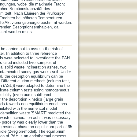
dingungen, wobei die maximale Fracht
hohen Sorptionskapazität des
mittelt. Nach Eluieren der Prüfkörper
Frachten bei höheren Temperaturen
die Aktivierungsenergie bestimmt werden.
erenden Desorptionsenthalpien, da
bracht werden muss.
be carried out to assess the risk of
er. In addition to three reference
ls were selected to investigate the PAH
ls used included five samples of
al solid waste incineration ashes, two
contaminated sandy gas works soil. Under
al, the desorption equilibrium can be
Different elution methods (column test,
ion (ASE)) were adapted to determine the
iplicate column tests using homogeneous
bility (even across different
r the desorption kinetics (large grain
ends towards non-equilibrium conditions.
mulated with the numerical model
 demolition waste 'SMART' predicted the
 waste incineration ash it was necessary
le porosity was clearly lower than the
 residual phase an equilibrium part of 95
icle (2-region-model). The equilibrium
tion of PAH is an endothermal process