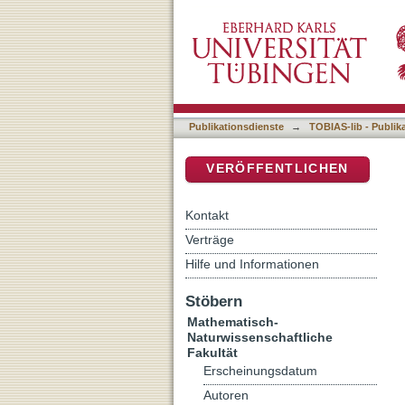
Quantifizierung und Model
DSpace Repositorium (Manakin b
Abfallmaterialien
Publikationsdienste
→
TOBIAS-lib - Publik
VERÖFFENTLICHEN
Kontakt
Verträge
Hilfe und Informationen
Stöbern
Mathematisch-
Naturwissenschaftliche
Fakultät
Erscheinungsdatum
Autoren