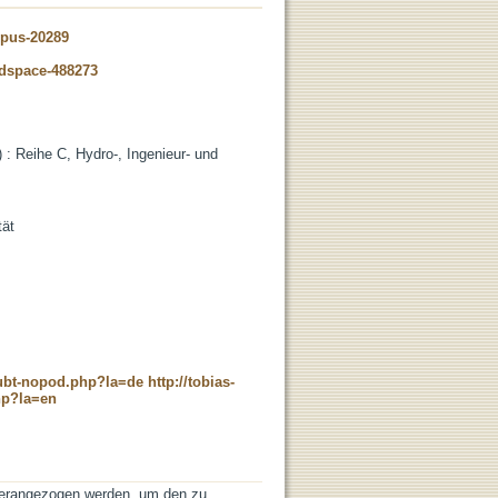
opus-20289
-dspace-488273
: Reihe C, Hydro-, Ingenieur- und
tät
c_ubt-nopod.php?la=de
http://tobias-
hp?la=en
erangezogen werden, um den zu