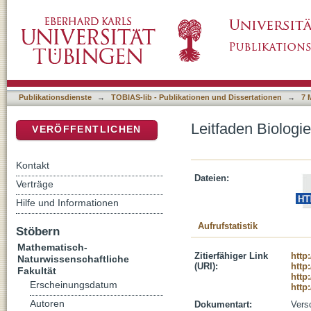
Leitfaden Biologie 2004/2005
DSpace Repositorium (Manakin basiert)
Publikationsdienste
→
TOBIAS-lib - Publikationen und Dissertationen
→
7 
Leitfaden Biologi
VERÖFFENTLICHEN
Kontakt
Dateien:
Verträge
Hilfe und Informationen
Aufrufstatistik
Stöbern
Mathematisch-
Zitierfähiger Link
http
Naturwissenschaftliche
(URI):
http
Fakultät
http
Erscheinungsdatum
http
Autoren
Dokumentart:
Vers