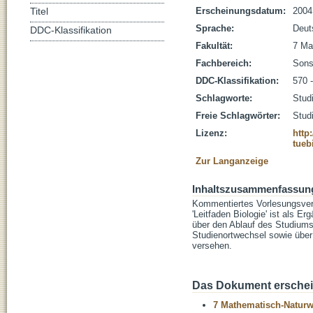
Erscheinungsdatum:
2004
Titel
Sprache:
Deut
DDC-Klassifikation
Fakultät:
7 Ma
Fachbereich:
Sonst
DDC-Klassifikation:
570 
Schlagworte:
Stud
Freie Schlagwörter:
Studi
Lizenz:
http
tueb
Zur Langanzeige
Inhaltszusammenfassun
Kommentiertes Vorlesungsverz
'Leitfaden Biologie' ist als 
über den Ablauf des Studiums,
Studienortwechsel sowie über
versehen.
Das Dokument erschein
7 Mathematisch-Naturwi