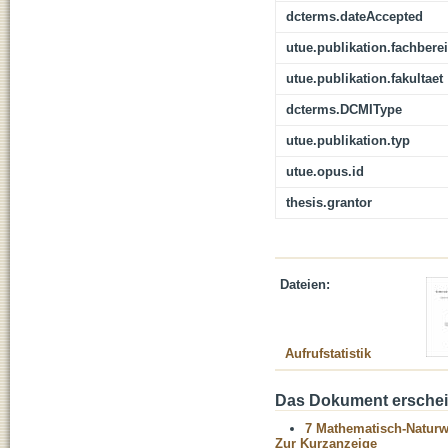
dcterms.dateAccepted
utue.publikation.fachbere
utue.publikation.fakultaet
dcterms.DCMIType
utue.publikation.typ
utue.opus.id
thesis.grantor
Dateien:
Aufrufstatistik
Das Dokument erschein
7 Mathematisch-Naturwi
Zur Kurzanzeige