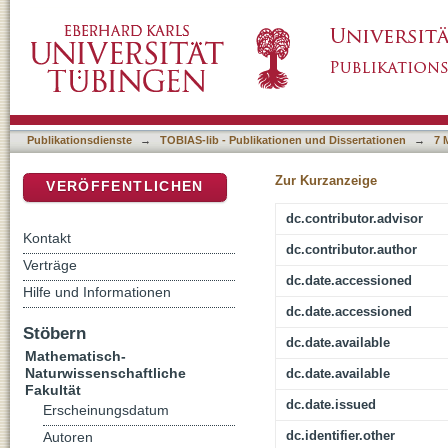
Ternäre und quaternäre Nitridoborate
DSpace Repositorium (Manakin basiert)
Publikationsdienste
→
TOBIAS-lib - Publikationen und Dissertationen
→
7 
Zur Kurzanzeige
VERÖFFENTLICHEN
dc.contributor.advisor
Kontakt
dc.contributor.author
Verträge
dc.date.accessioned
Hilfe und Informationen
dc.date.accessioned
Stöbern
dc.date.available
Mathematisch-
Naturwissenschaftliche
dc.date.available
Fakultät
dc.date.issued
Erscheinungsdatum
dc.identifier.other
Autoren